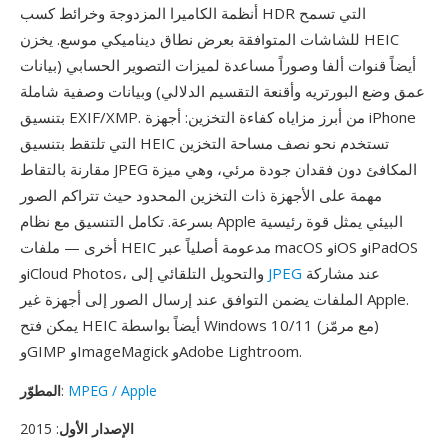
أنظمة الكاميرا المزدوجة وخرائط كسب HDR التي تسمح
للشاشات المتوافقة بعرض نطاق ديناميكي موسع. يخزن HEIC
أيضاً قنوات ألفا وصوراً مساعدة لميزات التصوير الحسابي (بيانات
عمق وضع البورتريه وأقنعة التقسيم الدلالي) وبيانات وصفية شاملة
بتنسيق EXIF/XMP. من أبرز مزاياه كفاءة التخزين: أجهزة iPhone
التي تلتقط بتنسيق HEIC تستخدم نحو نصف مساحة التخزين
مقارنة بالتقاط JPEG المكافئ دون فقدان جودة مرئي، وهي ميزة
مهمة على الأجهزة ذات التخزين المحدود حيث تتراكم الصور
بسرعة. تكامل التنسيق مع نظام Apple البيئي يمثل قوة رئيسية
أخرى — ملفات HEIC مدعومة أصلياً عبر macOS وiOS وiPadOS
عند مشاركة
JPEG
وiCloud Photos، والتحويل التلقائي إلى
الملفات يضمن التوافق عند إرسال الصور إلى أجهزة غير Apple.
يمكن فتح HEIC أيضاً بواسطة Windows 10/11 (مع مرمّز)
وGIMP وImageMagick وAdobe Lightroom.
MPEG / Apple
:
المطوّر
الإصدار الأول
: 2015