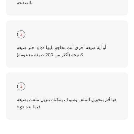
الصفحة.
2
اختر صيغة pgx أو أية صيغة أخرى أنت بحاجةٍ إليها
كنتيجة (أكثر من 200 صيغة مدعومة)
3
هيا قُم بتحويل الملف وسوف يمكنك تنزيل ملفك بصيغة
pgx فِيما بعد