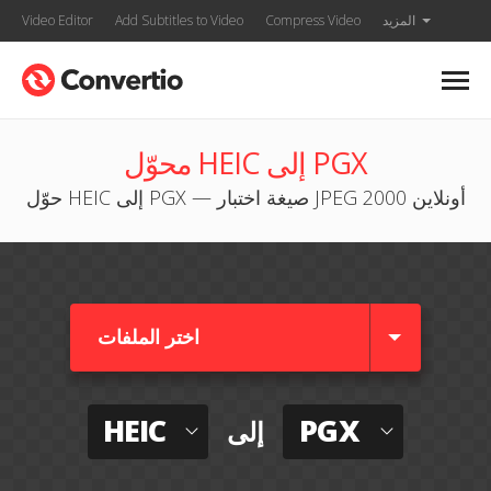
المزيد
Compress Video
Add Subtitles to Video
Video Editor
محوّل HEIC إلى PGX
حوّل HEIC إلى PGX — صيغة اختبار JPEG 2000 أونلاين
اختر الملفات
HEIC
PGX
إلى