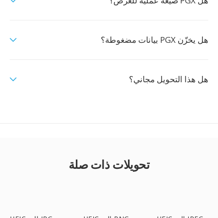
هل PGX صيغة عملية للعرض؟
هل يخزّن PGX بيانات مضغوطة؟
هل هذا التحويل مجاني؟
تحويلات ذات صلة