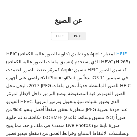
عن الصيغ
HEIC
PGX
HEIF
HEIC (حاوية الصور عالية الكفاءة) هو تطبيق Apple لمعيار
(تنسيق ملفات الصور عالية الكفاءة) الذي يستخدم HEVC (H.265)
كمرمّز ضغط الصور. اعتمدت Apple تنسيق HEIC كتنسيق الصور
الافتراضي على أجهزة iPhone وiPad بدءاً من iOS 11 في سبتمبر
2017، ليحل محل JPEG للصور الملتقطة حديثاً. تخزن ملفات HEIC
الصور الفوتوغرافية المضغوطة بوضع الترميز داخل الإطار لمرمّز
الفيديو HEVC، الذي يطبق تقنيات تنبؤ وتحويل وترميز إنتروبيا
متطورة تحقق ضغطاً أفضل بنحو 50% من JPEG عند جودة بصرية
مكافئة. تدعم حاوية ISOBMFF (تنسيق وسائط قاعدة ISO) صوراً
متعددة في ملف واحد، مما يتيح Live Photos (صورة ثابتة مع
مقطع فيديو قصير) وتسلسلات الالتقاط المتتابع وخرائط العمق من