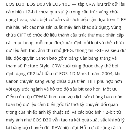
EOS D30, EOS D60 và EOS 10D — tệp CRW lưu trữ dữ liệu
cảm biến 12-bit chưa qua xử lý trong cấu trúc vùng chứa
dạng heap, khác biệt cơ bản với cách tiếp cận dựa trên TIFF
mà hầu hết các nhà sản xuất máy ảnh khác sử dụng. Vùng
chứa CIFF tổ chức dữ liệu thành cấu trúc thư mục phân cấp
các mục heap, mỗi mục được xác định bởi loại và thẻ, chứa
dữ liệu ảnh thô, ảnh thu nhỏ JPEG, thông tin EXIF và siêu dữ
liệu độc quyền Canon bao gồm bảng Cân bằng trắng và
tham số Picture Style. CRW cuối cùng được thay thế bởi
định dạng CR2 bắt đầu từ EOS-1D Mark II năm 2004, khi
Canon chuyển sang vùng chứa dựa trên TIFF phù hợp hơn
với quy ước ngành và hỗ trợ độ sâu bit cao hơn. Một ưu
điểm của tệp CRW là tính toàn vẹn lịch sử: chúng bảo toàn
toàn bộ dữ liệu cảm biến gốc từ thời kỳ chuyển đổi quan
trọng của nhiếp ảnh kỹ thuật số, và các bức ảnh 12-bit từ
máy ảnh như EOS D30 vẫn tạo ra kết quả xuất sắc khi xử lý
lại bằng bộ chuyển đổi RAW hiện đại. Hỗ trợ cũ rộng rãi là