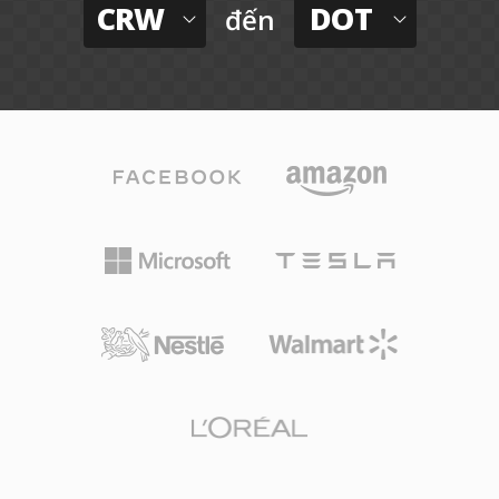
CRW
DOT
đến