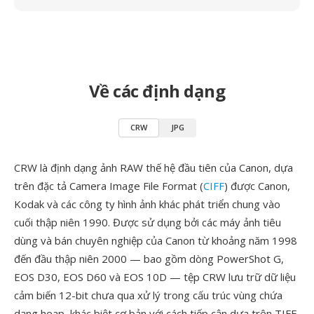
Về các định dạng
CRW
JPG
CRW là định dạng ảnh RAW thế hệ đầu tiên của Canon, dựa
trên đặc tả Camera Image File Format (
CIFF
) được Canon,
Kodak và các công ty hình ảnh khác phát triển chung vào
cuối thập niên 1990. Được sử dụng bởi các máy ảnh tiêu
dùng và bán chuyên nghiệp của Canon từ khoảng năm 1998
đến đầu thập niên 2000 — bao gồm dòng PowerShot G,
EOS D30, EOS D60 và EOS 10D — tệp CRW lưu trữ dữ liệu
cảm biến 12-bit chưa qua xử lý trong cấu trúc vùng chứa
dạng heap, khác biệt cơ bản với cách tiếp cận dựa trên TIFF