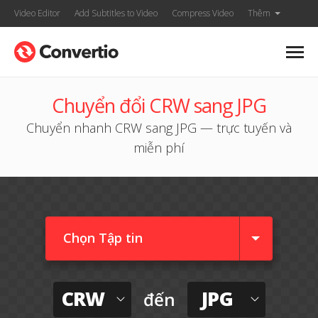
Video Editor
Add Subtitles to Video
Compress Video
Thêm
Chuyển đổi CRW sang JPG
Chuyển nhanh CRW sang JPG — trực tuyến và
miễn phí
Chọn Tập tin
CRW
JPG
đến