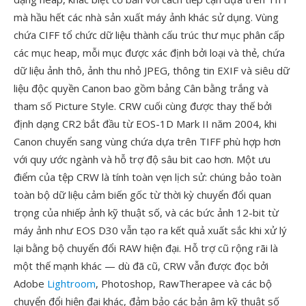
mà hầu hết các nhà sản xuất máy ảnh khác sử dụng. Vùng
chứa CIFF tổ chức dữ liệu thành cấu trúc thư mục phân cấp
các mục heap, mỗi mục được xác định bởi loại và thẻ, chứa
dữ liệu ảnh thô, ảnh thu nhỏ JPEG, thông tin EXIF và siêu dữ
liệu độc quyền Canon bao gồm bảng Cân bằng trắng và
tham số Picture Style. CRW cuối cùng được thay thế bởi
định dạng CR2 bắt đầu từ EOS-1D Mark II năm 2004, khi
Canon chuyển sang vùng chứa dựa trên TIFF phù hợp hơn
với quy ước ngành và hỗ trợ độ sâu bit cao hơn. Một ưu
điểm của tệp CRW là tính toàn vẹn lịch sử: chúng bảo toàn
toàn bộ dữ liệu cảm biến gốc từ thời kỳ chuyển đổi quan
trọng của nhiếp ảnh kỹ thuật số, và các bức ảnh 12-bit từ
máy ảnh như EOS D30 vẫn tạo ra kết quả xuất sắc khi xử lý
lại bằng bộ chuyển đổi RAW hiện đại. Hỗ trợ cũ rộng rãi là
một thế mạnh khác — dù đã cũ, CRW vẫn được đọc bởi
Adobe
Lightroom
, Photoshop, RawTherapee và các bộ
chuyển đổi hiện đại khác, đảm bảo các bản âm kỹ thuật số