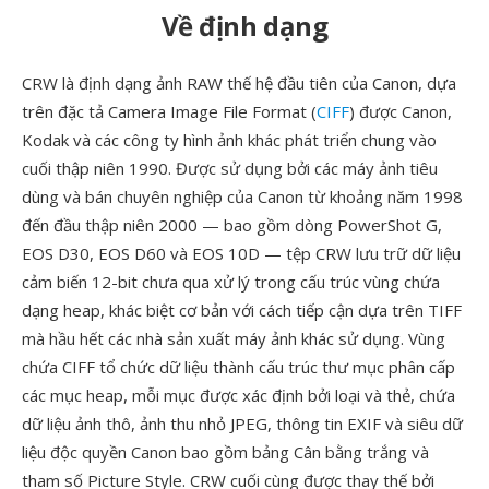
Về định dạng
CRW là định dạng ảnh RAW thế hệ đầu tiên của Canon, dựa
trên đặc tả Camera Image File Format (
CIFF
) được Canon,
Kodak và các công ty hình ảnh khác phát triển chung vào
cuối thập niên 1990. Được sử dụng bởi các máy ảnh tiêu
dùng và bán chuyên nghiệp của Canon từ khoảng năm 1998
đến đầu thập niên 2000 — bao gồm dòng PowerShot G,
EOS D30, EOS D60 và EOS 10D — tệp CRW lưu trữ dữ liệu
cảm biến 12-bit chưa qua xử lý trong cấu trúc vùng chứa
dạng heap, khác biệt cơ bản với cách tiếp cận dựa trên TIFF
mà hầu hết các nhà sản xuất máy ảnh khác sử dụng. Vùng
chứa CIFF tổ chức dữ liệu thành cấu trúc thư mục phân cấp
các mục heap, mỗi mục được xác định bởi loại và thẻ, chứa
dữ liệu ảnh thô, ảnh thu nhỏ JPEG, thông tin EXIF và siêu dữ
liệu độc quyền Canon bao gồm bảng Cân bằng trắng và
tham số Picture Style. CRW cuối cùng được thay thế bởi