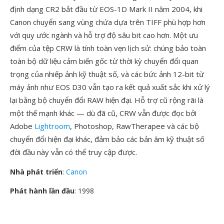
định dạng CR2 bắt đầu từ EOS-1D Mark II năm 2004, khi
Canon chuyển sang vùng chứa dựa trên TIFF phù hợp hơn
với quy ước ngành và hỗ trợ độ sâu bit cao hơn. Một ưu
điểm của tệp CRW là tính toàn vẹn lịch sử: chúng bảo toàn
toàn bộ dữ liệu cảm biến gốc từ thời kỳ chuyển đổi quan
trọng của nhiếp ảnh kỹ thuật số, và các bức ảnh 12-bit từ
máy ảnh như EOS D30 vẫn tạo ra kết quả xuất sắc khi xử lý
lại bằng bộ chuyển đổi RAW hiện đại. Hỗ trợ cũ rộng rãi là
một thế mạnh khác — dù đã cũ, CRW vẫn được đọc bởi
Adobe
Lightroom
, Photoshop, RawTherapee và các bộ
chuyển đổi hiện đại khác, đảm bảo các bản âm kỹ thuật số
đời đầu này vẫn có thể truy cập được.
Nhà phát triển
:
Canon
Phát hành lần đầu
: 1998