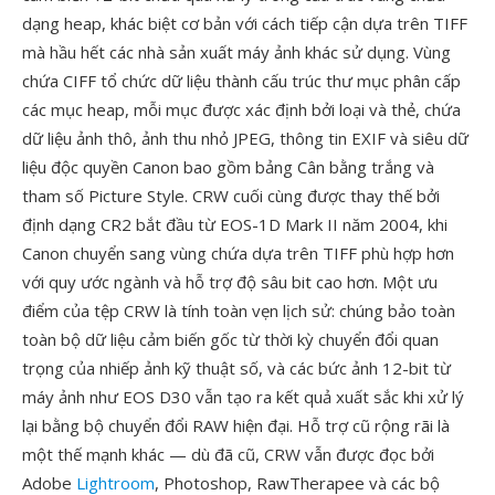
dạng heap, khác biệt cơ bản với cách tiếp cận dựa trên TIFF
mà hầu hết các nhà sản xuất máy ảnh khác sử dụng. Vùng
chứa CIFF tổ chức dữ liệu thành cấu trúc thư mục phân cấp
các mục heap, mỗi mục được xác định bởi loại và thẻ, chứa
dữ liệu ảnh thô, ảnh thu nhỏ JPEG, thông tin EXIF và siêu dữ
liệu độc quyền Canon bao gồm bảng Cân bằng trắng và
tham số Picture Style. CRW cuối cùng được thay thế bởi
định dạng CR2 bắt đầu từ EOS-1D Mark II năm 2004, khi
Canon chuyển sang vùng chứa dựa trên TIFF phù hợp hơn
với quy ước ngành và hỗ trợ độ sâu bit cao hơn. Một ưu
điểm của tệp CRW là tính toàn vẹn lịch sử: chúng bảo toàn
toàn bộ dữ liệu cảm biến gốc từ thời kỳ chuyển đổi quan
trọng của nhiếp ảnh kỹ thuật số, và các bức ảnh 12-bit từ
máy ảnh như EOS D30 vẫn tạo ra kết quả xuất sắc khi xử lý
lại bằng bộ chuyển đổi RAW hiện đại. Hỗ trợ cũ rộng rãi là
một thế mạnh khác — dù đã cũ, CRW vẫn được đọc bởi
Adobe
Lightroom
, Photoshop, RawTherapee và các bộ