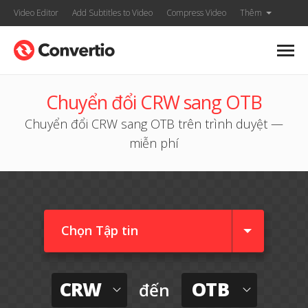
Video Editor
Add Subtitles to Video
Compress Video
Thêm
Chuyển đổi CRW sang OTB
Chuyển đổi CRW sang OTB trên trình duyệt —
miễn phí
Chọn Tập tin
CRW
OTB
đến