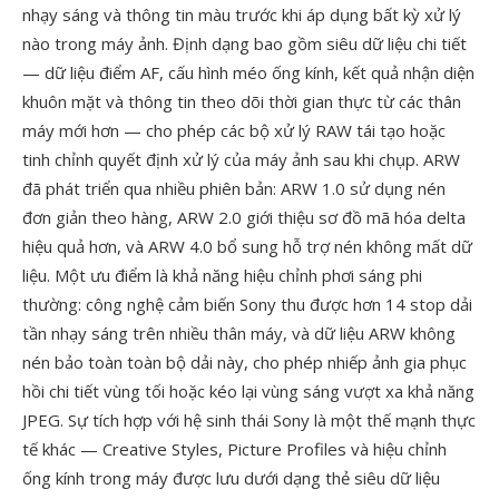
nhạy sáng và thông tin màu trước khi áp dụng bất kỳ xử lý
nào trong máy ảnh. Định dạng bao gồm siêu dữ liệu chi tiết
— dữ liệu điểm AF, cấu hình méo ống kính, kết quả nhận diện
khuôn mặt và thông tin theo dõi thời gian thực từ các thân
máy mới hơn — cho phép các bộ xử lý RAW tái tạo hoặc
tinh chỉnh quyết định xử lý của máy ảnh sau khi chụp. ARW
đã phát triển qua nhiều phiên bản: ARW 1.0 sử dụng nén
đơn giản theo hàng, ARW 2.0 giới thiệu sơ đồ mã hóa delta
hiệu quả hơn, và ARW 4.0 bổ sung hỗ trợ nén không mất dữ
liệu. Một ưu điểm là khả năng hiệu chỉnh phơi sáng phi
thường: công nghệ cảm biến Sony thu được hơn 14 stop dải
tần nhạy sáng trên nhiều thân máy, và dữ liệu ARW không
nén bảo toàn toàn bộ dải này, cho phép nhiếp ảnh gia phục
hồi chi tiết vùng tối hoặc kéo lại vùng sáng vượt xa khả năng
JPEG. Sự tích hợp với hệ sinh thái Sony là một thế mạnh thực
tế khác — Creative Styles, Picture Profiles và hiệu chỉnh
ống kính trong máy được lưu dưới dạng thẻ siêu dữ liệu