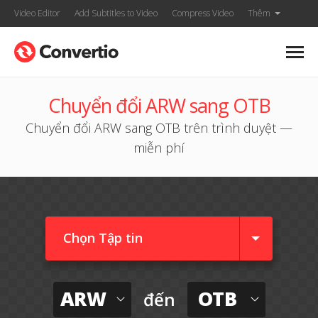
Video Editor
Add Subtitles to Video
Compress Video
Thêm
Chuyển đổi ARW sang OTB
Chuyển đổi ARW sang OTB trên trình duyệt —
miễn phí
Chọn Tập tin
ARW
OTB
đến