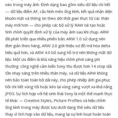
nào trong máy ảnh. Định dạng bao gồm siêu dữ liệu chi tiết
— dữ liệu điểm AF, cấu hình méo ống kính, kết quả nhận diện
khuôn mặt và thông tin theo dõi thời gian thực từ các thân
máy mới hơn — cho phép các bộ xử lý RAW tái tạo hoặc
tinh chỉnh quyết định xử lý của máy ảnh sau khi chụp. ARW
đã phát triển qua nhiều phiên bản: ARW 1.0 sử dụng nén
đơn giản theo hàng, ARW 2.0 giới thiệu sơ đồ mã hóa delta
hiệu quả hơn, và ARW 4.0 bổ sung hỗ trợ nén không mất dữ
liệu. Một ưu điểm là khả năng hiệu chỉnh phơi sáng phi
thường: công nghệ cảm biến Sony thu được hơn 14 stop dải
tần nhạy sáng trên nhiều thân máy, và dữ liệu ARW không
nén bảo toàn toàn bộ dải này, cho phép nhiếp ảnh gia phục
hồi chi tiết vùng tối hoặc kéo lại vùng sáng vượt xa khả năng
JPEG. Sự tích hợp với hệ sinh thái Sony là một thế mạnh thực
tế khác — Creative Styles, Picture Profiles và hiệu chỉnh
ống kính trong máy được lưu dưới dạng thẻ siêu dữ liệu
thay vì tích hợp vào dữ liệu, mang lại sự linh hoạt hoàn toàn