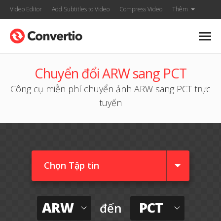
Video Editor
Add Subtitles to Video
Compress Video
Thêm
Chuyển đổi ARW sang PCT
Công cụ miễn phí chuyển ảnh ARW sang PCT trực
tuyến
Chọn Tập tin
ARW
PCT
đến