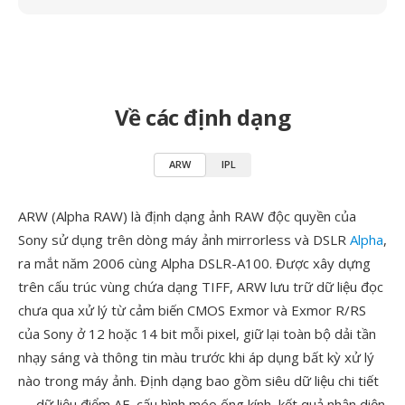
Về các định dạng
ARW
IPL
ARW (Alpha RAW) là định dạng ảnh RAW độc quyền của
Sony sử dụng trên dòng máy ảnh mirrorless và DSLR
Alpha
,
ra mắt năm 2006 cùng Alpha DSLR-A100. Được xây dựng
trên cấu trúc vùng chứa dạng TIFF, ARW lưu trữ dữ liệu đọc
chưa qua xử lý từ cảm biến CMOS Exmor và Exmor R/RS
của Sony ở 12 hoặc 14 bit mỗi pixel, giữ lại toàn bộ dải tần
nhạy sáng và thông tin màu trước khi áp dụng bất kỳ xử lý
nào trong máy ảnh. Định dạng bao gồm siêu dữ liệu chi tiết
— dữ liệu điểm AF, cấu hình méo ống kính, kết quả nhận diện