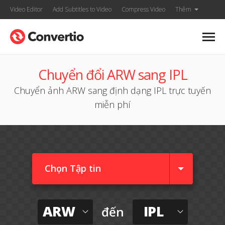
Video Editor
Add Subtitles to Video
Compress Video
Thêm
Chuyển đổi ARW sang IPL
Chuyển ảnh ARW sang định dạng IPL trực tuyến
miễn phí
Chọn Tập tin
ARW
IPL
đến