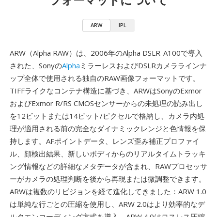
ARW
IPL
ARW（Alpha RAW）は、2006年のAlpha DSLR-A100で導入
された、Sonyの
Alpha
ミラーレスおよびDSLRカメララインナ
ップ全体で使用される独自のRAW画像フォーマットです。
TIFFライクなコンテナ構造に基づき、ARWはSonyのExmor
およびExmor R/RS CMOSセンサーからの未処理の読み出し
を12ビットまたは14ビット/ピクセルで格納し、カメラ内処
理が適用される前の完全なダイナミックレンジと色情報を保
持します。AFポイントデータ、レンズ歪み補正プロファイ
ル、顔検出結果、新しいボディからのリアルタイムトラッキ
ング情報などの詳細なメタデータが含まれ、RAWプロセッサ
ーがカメラの処理判断を後から再現または微調整できます。
ARWは複数のリビジョンを経て進化してきました：ARW 1.0
は単純な行ごとの圧縮を使用し、ARW 2.0はより効率的なデ
ルタエンコーディング方式を導入、ARW 4.0はロスレス圧縮