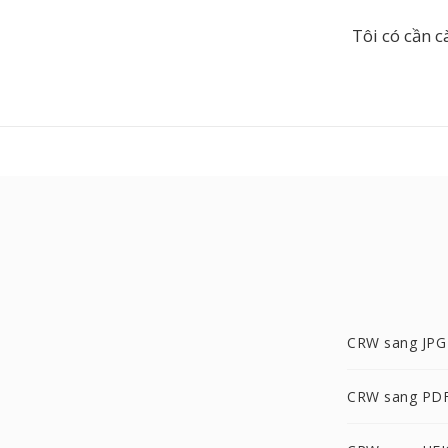
Tôi có cần 
CRW sang JPG
CRW sang PD