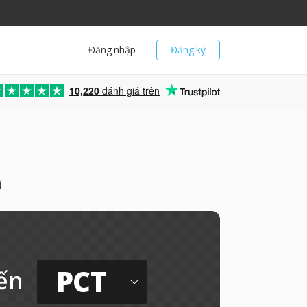
Đăng nhập
Đăng ký
10,220
đánh giá trên
í
PCT
ến