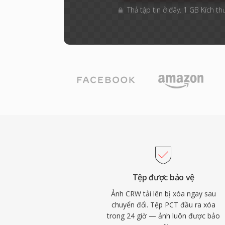
Thả tập tin ở đây. 1 GB Kích th
Tệp được bảo vệ
Ảnh CRW tải lên bị xóa ngay sau
chuyển đổi. Tệp PCT đầu ra xóa
trong 24 giờ — ảnh luôn được bảo