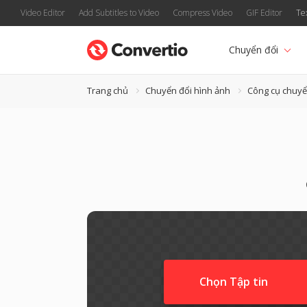
Video Editor
Add Subtitles to Video
Compress Video
GIF Editor
Te
Chuyển đổi
Trang chủ
Chuyển đổi hình ảnh
Công cụ chuy
Chọn Tập tin