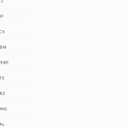
P2
IF
CX
PBM
WEBP
TS
HRZ
MNG
AL