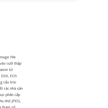
Image File
vào cuối thập
Canon từ
S D30, EOS
g cấu trúc
ết các nhà sản
mục phân cấp
thu nhỏ JPEG,
à tham số