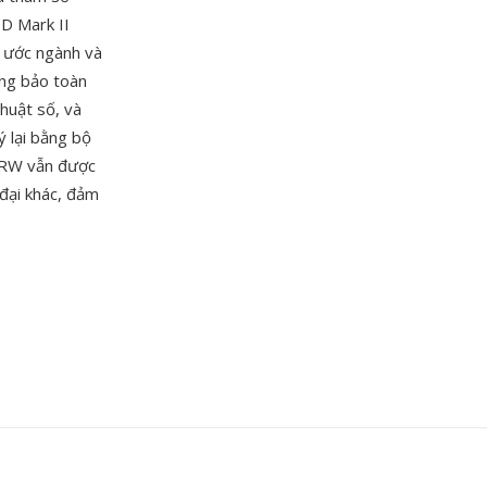
1D Mark II
 ước ngành và
úng bảo toàn
thuật số, và
ý lại bằng bộ
 CRW vẫn được
đại khác, đảm