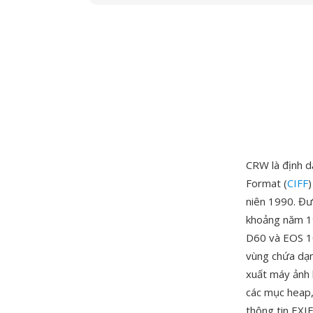
CRW là định d
Format (
CIFF
)
niên 1990. Đư
khoảng năm 1
D60 và EOS 10
vùng chứa dạn
xuất máy ảnh 
các mục heap, 
thông tin EXI