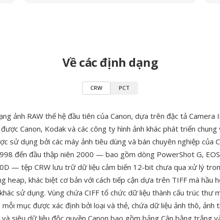
Về các định dạng
CRW
PCT
ạng ảnh RAW thế hệ đầu tiên của Canon, dựa trên đặc tả Camera 
 được Canon, Kodak và các công ty hình ảnh khác phát triển chung 
ợc sử dụng bởi các máy ảnh tiêu dùng và bán chuyên nghiệp của 
998 đến đầu thập niên 2000 — bao gồm dòng PowerShot G, EO
D — tệp CRW lưu trữ dữ liệu cảm biến 12-bit chưa qua xử lý tron
g heap, khác biệt cơ bản với cách tiếp cận dựa trên TIFF mà hầu h
khác sử dụng. Vùng chứa CIFF tổ chức dữ liệu thành cấu trúc thư 
mỗi mục được xác định bởi loại và thẻ, chứa dữ liệu ảnh thô, ảnh 
F và siêu dữ liệu độc quyền Canon bao gồm bảng Cân bằng trắng v