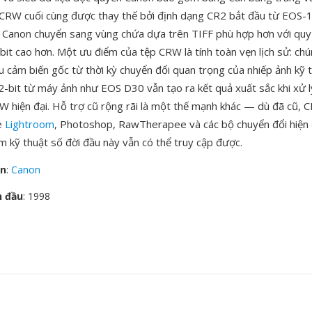
. CRW cuối cùng được thay thế bởi định dạng CR2 bắt đầu từ EOS-
 Canon chuyển sang vùng chứa dựa trên TIFF phù hợp hơn với quy
bit cao hơn. Một ưu điểm của tệp CRW là tính toàn vẹn lịch sử: ch
u cảm biến gốc từ thời kỳ chuyển đổi quan trọng của nhiếp ảnh kỹ 
2-bit từ máy ảnh như EOS D30 vẫn tạo ra kết quả xuất sắc khi xử l
W hiện đại. Hỗ trợ cũ rộng rãi là một thế mạnh khác — dù đã cũ,
e
Lightroom
, Photoshop, RawTherapee và các bộ chuyển đổi hiện 
m kỹ thuật số đời đầu này vẫn có thể truy cập được.
ển
:
Canon
n đầu
: 1998