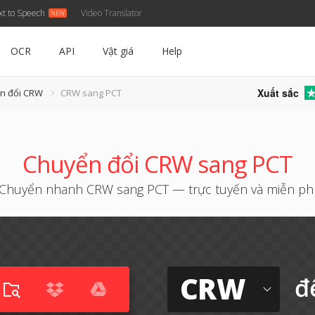
xt to Speech
Video Translator
OCR
API
Vật giá
Help
Xuất sắc
ển đổi CRW
CRW sang PCT
Chuyển đổi CRW sang PCT
Chuyển nhanh CRW sang PCT — trực tuyến và miễn ph
CRW
đ