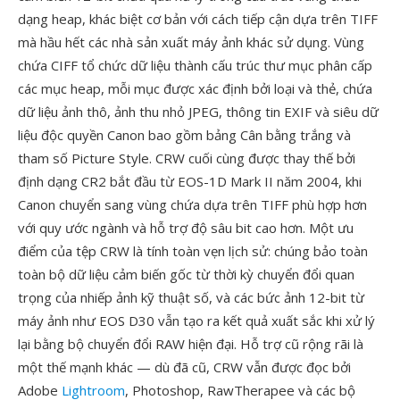
dạng heap, khác biệt cơ bản với cách tiếp cận dựa trên TIFF
mà hầu hết các nhà sản xuất máy ảnh khác sử dụng. Vùng
chứa CIFF tổ chức dữ liệu thành cấu trúc thư mục phân cấp
các mục heap, mỗi mục được xác định bởi loại và thẻ, chứa
dữ liệu ảnh thô, ảnh thu nhỏ JPEG, thông tin EXIF và siêu dữ
liệu độc quyền Canon bao gồm bảng Cân bằng trắng và
tham số Picture Style. CRW cuối cùng được thay thế bởi
định dạng CR2 bắt đầu từ EOS-1D Mark II năm 2004, khi
Canon chuyển sang vùng chứa dựa trên TIFF phù hợp hơn
với quy ước ngành và hỗ trợ độ sâu bit cao hơn. Một ưu
điểm của tệp CRW là tính toàn vẹn lịch sử: chúng bảo toàn
toàn bộ dữ liệu cảm biến gốc từ thời kỳ chuyển đổi quan
trọng của nhiếp ảnh kỹ thuật số, và các bức ảnh 12-bit từ
máy ảnh như EOS D30 vẫn tạo ra kết quả xuất sắc khi xử lý
lại bằng bộ chuyển đổi RAW hiện đại. Hỗ trợ cũ rộng rãi là
một thế mạnh khác — dù đã cũ, CRW vẫn được đọc bởi
Adobe
Lightroom
, Photoshop, RawTherapee và các bộ