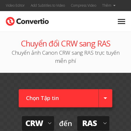
Video Editor
Add Subtitles to Video
Compress Video
Thêm
Chuyển đổi CRW sang RAS
Chuyển ảnh Canon CRW sang RAS trực tuyến
miễn phí
Chọn Tập tin
CRW
RAS
đến