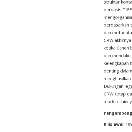
struktur kont
berbasis TIFF
mengorganisir 
berdasarkan t
dan metadata 
CRW akhirnya 
ketika Canon b
dan mendukung
kelengkapan h
penting dalam
menghasilkan 
Dukungan lega
CRW tetap da
modern lainnya
Pengemban
Rilis awal
: 19