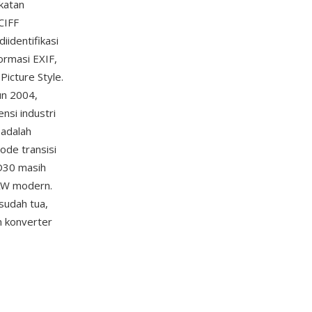
katan
CIFF
iidentifikasi
ormasi EXIF,
icture Style.
un 2004,
nsi industri
 adalah
ode transisi
 D30 masih
RAW modern.
sudah tua,
 konverter