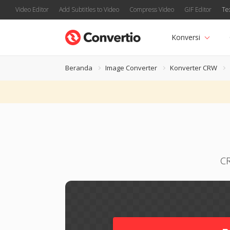
Video Editor
Add Subtitles to Video
Compress Video
GIF Editor
Te
Konversi
Beranda
Image Converter
Konverter CRW
CR