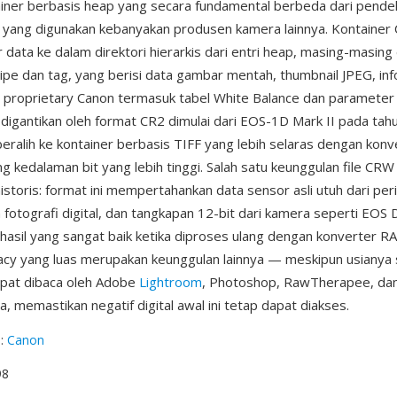
ainer berbasis heap yang secara fundamental berbeda dari pende
 yang digunakan kebanyakan produsen kamera lainnya. Kontainer 
data ke dalam direktori hierarkis dari entri heap, masing-masing d
ipe dan tag, yang berisi data gambar mentah, thumbnail JPEG, inf
proprietary Canon termasuk tabel White Balance dan parameter P
digantikan oleh format CR2 dimulai dari EOS-1D Mark II pada tah
eralih ke kontainer berbasis TIFF yang lebih selaras dengan konve
 kedalaman bit yang lebih tinggi. Salah satu keunggulan file CRW
istoris: format ini mempertahankan data sensor asli utuh dari peri
 fotografi digital, dan tangkapan 12-bit dari kamera seperti EOS
hasil yang sangat baik ketika diproses ulang dengan konverter 
cy yang luas merupakan keunggulan lainnya — meskipun usianya 
pat dibaca oleh Adobe
Lightroom
, Photoshop, RawTherapee, dan
, memastikan negatif digital awal ini tetap dapat diakses.
g
:
Canon
98