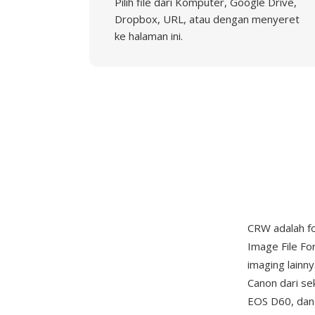
Pilih file dari Komputer, Google Drive,
Dropbox, URL, atau dengan menyeret
ke halaman ini.
CRW adalah fo
Image File Fo
imaging lainn
Canon dari se
EOS D60, dan