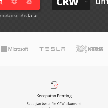
CRW
un
 file maksimum atau
Daftar
Kecepatan Penting
Sebagian besar file CRW dikonversi