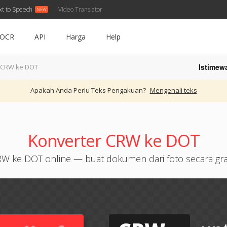
xt to Speech
Video Translator
OCR
API
Harga
Help
Istimew
CRW ke DOT
Apakah Anda Perlu Teks Pengakuan?
Mengenali teks
Konverter CRW ke DOT
W ke DOT online — buat dokumen dari foto secara gra