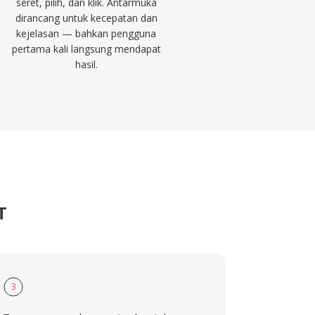
seret, pilih, dan klik. Antarmuka
dirancang untuk kecepatan dan
kejelasan — bahkan pengguna
pertama kali langsung mendapat
hasil.
T
3