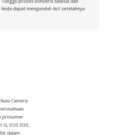
Tunggu proses konversi selesai dan
Anda dapat mengunduh dot setelahnya
fikasi Camera
 perusahaan
an prosumer
ot G, EOS D30,
bit dalam