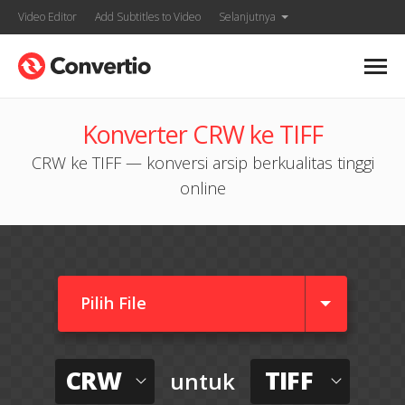
Video Editor
Add Subtitles to Video
Selanjutnya
Konverter CRW ke TIFF
CRW ke TIFF — konversi arsip berkualitas tinggi
online
Pilih File
CRW
TIFF
untuk