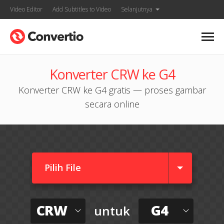
Video Editor
Add Subtitles to Video
Selanjutnya
Konverter CRW ke G4
Konverter CRW ke G4 gratis — proses gambar
secara online
Pilih File
CRW
G4
untuk