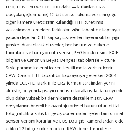
D30, EOS D60 ve EOS 10D dahil — kullanılan CRW
dosyaları, işlenmemiş 12 bit sensör okuma verisini çoğu
diğer kamera üreticisinin kullandığı TIFF turetilmis
yaklasimdan temelden farklı olan yığın tabanlı bir kapsayıcı
yapıda depolar. CIFF kapsayıcısı verileri hiyerarsik bir yığın
girisleri dizini olarak düzenler; her biri tür ve etiketle
tanimlanir ve ham görüntü verisi, JPEG küçük resim, EXIF
bilgileri ve Canon'un Beyaz Dengesi tabloları ile Picture
Style parametrelerini içeren tescilli meta verisini içerir.
CRW, Canon TIFF tabanlı bir kapsayıcıya gecerken 2004
yilinda EOS-1D Mark II ile CR2 formatı tarafından yerini
almistir; bu yeni kapsayıcı endüstri kurallariyda daha uyumlu
olup daha yüksek bit derinliklerini desteklemistir. CRW
dosyalarının önemli bir avantajı tarihsel butunluktur: dijital
fotografcilikta kritik bir geçiş donemindan gelen tam orijinal
sensör verisini korurlar ve EOS D30 gibi kameralardan elde
edilen 12 bit çekimler modern RAW donusturuculerle