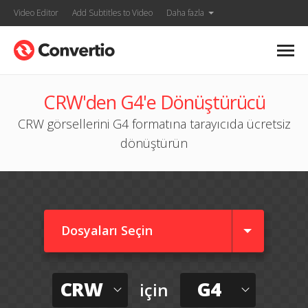
Video Editor
Add Subtitles to Video
Daha fazla
CRW'den G4'e Dönüştürücü
CRW görsellerini G4 formatına tarayıcıda ücretsiz
dönüştürün
Dosyaları Seçin
CRW
G4
için