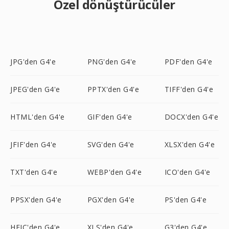
Özel dönüştürücüler
JPG'den G4'e
PNG'den G4'e
PDF'den G4'e
JPEG'den G4'e
PPTX'den G4'e
TIFF'den G4'e
HTML'den G4'e
GIF'den G4'e
DOCX'den G4'e
JFIF'den G4'e
SVG'den G4'e
XLSX'den G4'e
TXT'den G4'e
WEBP'den G4'e
ICO'den G4'e
PPSX'den G4'e
PGX'den G4'e
PS'den G4'e
HEIC'den G4'e
XLS'den G4'e
G3'den G4'e