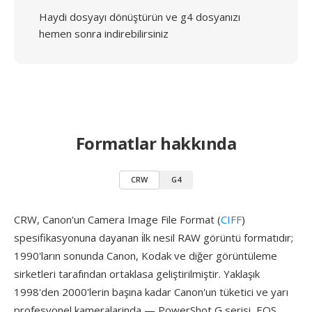
Haydi dosyayı dönüştürün ve g4 dosyanızı
hemen sonra indirebilirsiniz
Formatlar hakkında
CRW
G4
CRW, Canon'un Camera Image File Format (
CIFF
)
spesifikasyonuna dayanan i̇lk nesil RAW görüntü formatıdır;
1990'ların sonunda Canon, Kodak ve diğer görüntüleme
sirketleri tarafından ortaklasa geliştirilmiştir. Yaklaşık
1998'den 2000'lerin başına kadar Canon'un tüketici ve yarı
profesyonel kameralarinda — PowerShot G serisi, EOS