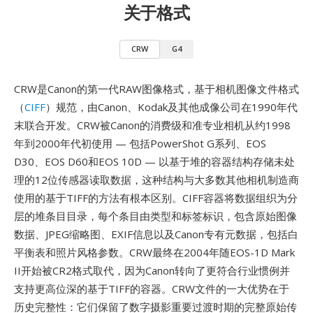
关于格式
CRW
G4
CRW是Canon的第一代RAW图像格式，基于相机图像文件格式
（
CIFF
）规范，由Canon、Kodak及其他成像公司在1990年代
末联合开发。CRW被Canon的消费级和准专业相机从约1998
年到2000年代初使用 — 包括PowerShot G系列、EOS
D30、EOS D60和EOS 10D — 以基于堆的容器结构存储未处
理的12位传感器读取数据，这种结构与大多数其他相机制造商
使用的基于TIFF的方法有根本区别。CIFF容器将数据组织为分
层的堆条目目录，每个条目由类型和标签标识，包含原始图像
数据、JPEG缩略图、EXIF信息以及Canon专有元数据，包括白
平衡表和照片风格参数。CRW最终在2004年随EOS-1D Mark
II开始被CR2格式取代，因为Canon转向了更符合行业惯例并
支持更高位深的基于TIFF的容器。CRW文件的一大优势在于
历史完整性：它们保留了数字摄影重要过渡时期的完整原始传