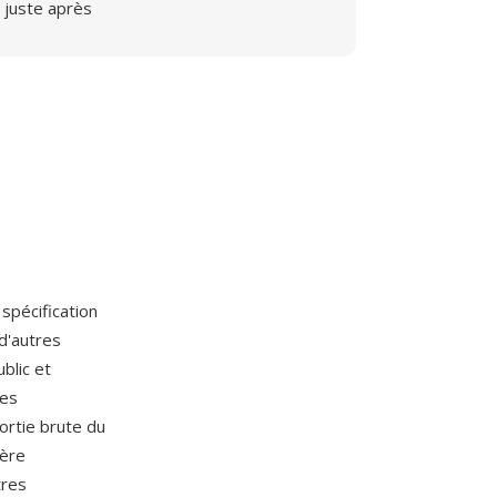
juste après
spécification
d'autres
blic et
les
rtie brute du
fère
tres