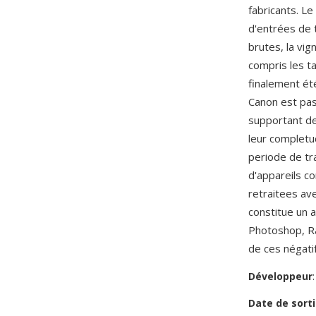
fabricants. L
d'entrées de 
brutes, la vi
compris les t
finalement ét
Canon est pas
supportant de
leur completu
periode de tr
d'appareils c
retraitees av
constitue un 
Photoshop, Ra
de ces négati
Développeur
Date de sorti