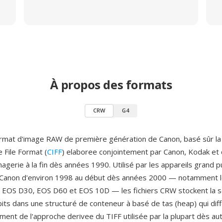
À propos des formats
CRW
G4
rmat d'image RAW de première génération de Canon, basé sûr la 
File Format (
CIFF
) elaboree conjointement par Canon, Kodak et 
magerie à la fin dès années 1990. Utilisé par les appareils grand pu
Canon d'environ 1998 au début dès années 2000 — notamment 
EOS D30, EOS D60 et EOS 10D — les fichiers CRW stockent la so
bits dans une structuré de conteneur à basé de tas (heap) qui dif
ent de l'approche derivee du TIFF utilisée par la plupart dès au