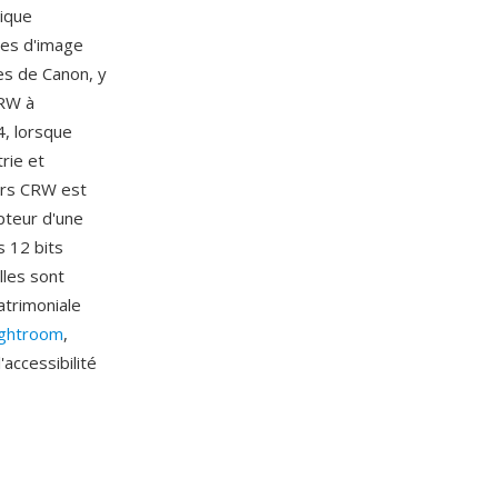
hique
ées d'image
es de Canon, y
CRW à
4, lorsque
rie et
ers CRW est
pteur d'une
s 12 bits
lles sont
atrimoniale
ightroom
,
accessibilité