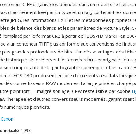
e conteneur CIFF organisé les données dans un repertoire hierarc
tas, chacune identifiee par un type et un tag, contenant les donn
gnette JPEG, les informations EXIF et les métadonnées propriétair
ables de balance dès blancs et les paramètres de Picture Style. 
é remplacé par le format CR2 à partir de l'EOS-1D Mark II en 200
se à un conteneur TIFF plus conforme àux conventions de l'indust
 plus grandes profondeurs de bits. L'un dès avantages dès fichi
de historique : ils préservent les données brutes originales du ca
ansition importante de la photographie numérique, et les capture
omme l'EOS D30 produisent encore d'excellents résultats lorsqu'e
ec dès convertisseurs RAW modernes. La large prisé en chargé p
autre point fort — malgré son age, CRW reste lisible par Adobe
L
wTherapee et d'autres convertisseurs modernes, garantissant l'
fs numériques pionniers.
:
Canon
e initiale
: 1998