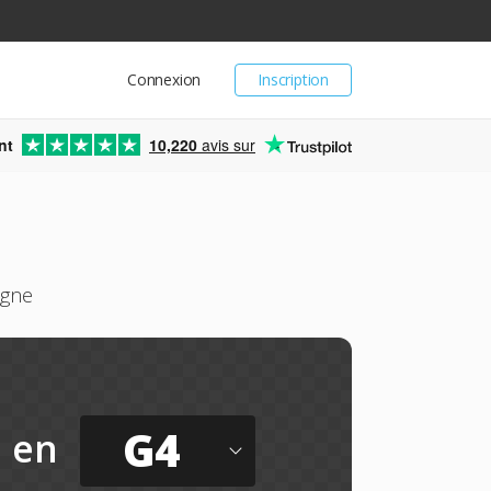
Connexion
Inscription
nt
10,220
avis sur
igne
G4
en