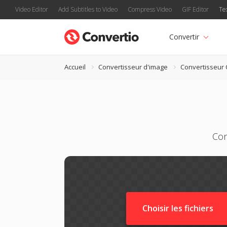
Video Editor
Add Subtitles to Video
Compress Video
GIF Editor
Te
Convertir
Accueil
Convertisseur d'image
Convertisseur
Con
Choisir les fichiers