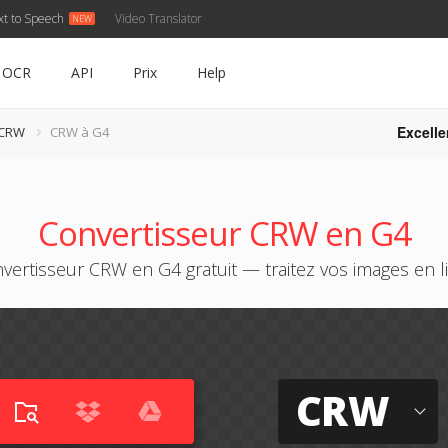
xt to Speech
Video Translator
OCR
API
Prix
Help
Excelle
 CRW
CRW à G4
Convertisseur CRW en G4
vertisseur CRW en G4 gratuit — traitez vos images en l
CRW