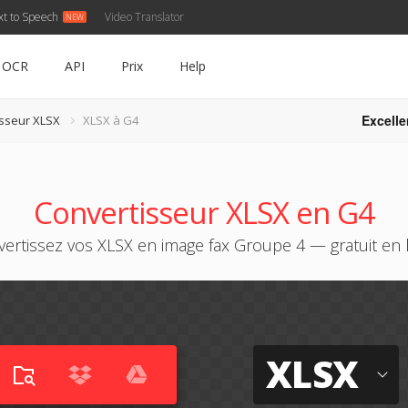
xt to Speech
Video Translator
OCR
API
Prix
Help
Excelle
sseur XLSX
XLSX à G4
Convertisseur XLSX en G4
ertissez vos XLSX en image fax Groupe 4 — gratuit en 
XLSX