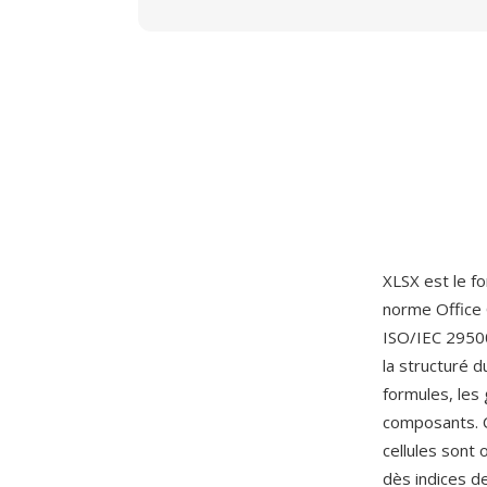
XLSX est le f
norme Office
ISO/IEC 29500
la structuré d
formules, les 
composants. C
cellules sont
dès indices d