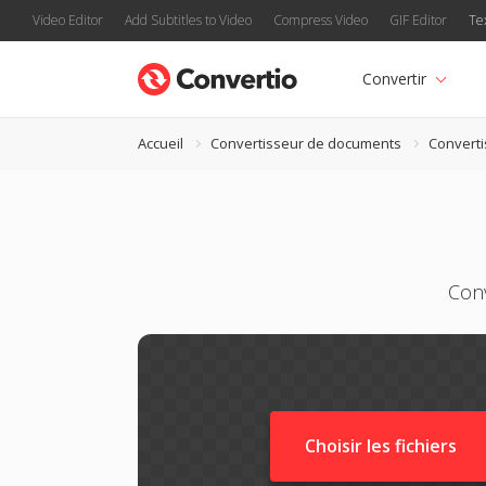
Video Editor
Add Subtitles to Video
Compress Video
GIF Editor
Te
Convertir
Accueil
Convertisseur de documents
Converti
Conv
Choisir les fichiers