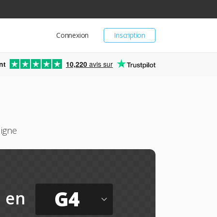
Connexion
Inscription
nt
10,220
avis sur
ligne
G4
en