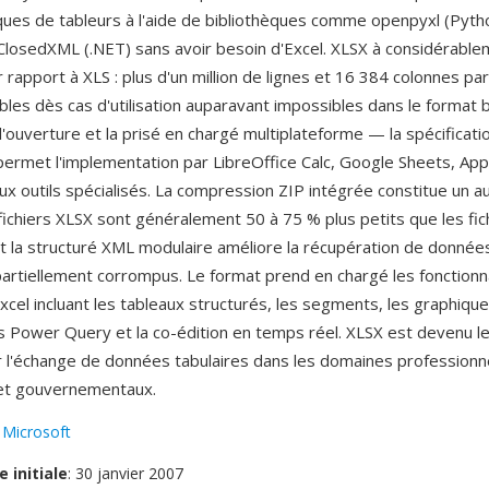
es de tableurs à l'aide de bibliothèques comme openpyxl (Pyth
 ClosedXML (.NET) sans avoir besoin d'Excel. XLSX à considérabl
r rapport à XLS : plus d'un million de lignes et 16 384 colonnes par 
les dès cas d'utilisation auparavant impossibles dans le format b
l'ouverture et la prisé en chargé multiplateforme — la spécificat
rmet l'implementation par LibreOffice Calc, Google Sheets, Ap
x outils spécialisés. La compression ZIP intégrée constitue un a
 fichiers XLSX sont généralement 50 à 75 % plus petits que les fic
et la structuré XML modulaire améliore la récupération de donnée
 partiellement corrompus. Le format prend en chargé les fonctionn
cel incluant les tableaux structurés, les segments, les graphique
s Power Query et la co-édition en temps réel. XLSX est devenu l
 l'échange de données tabulaires dans les domaines professionn
 et gouvernementaux.
:
Microsoft
e initiale
: 30 janvier 2007