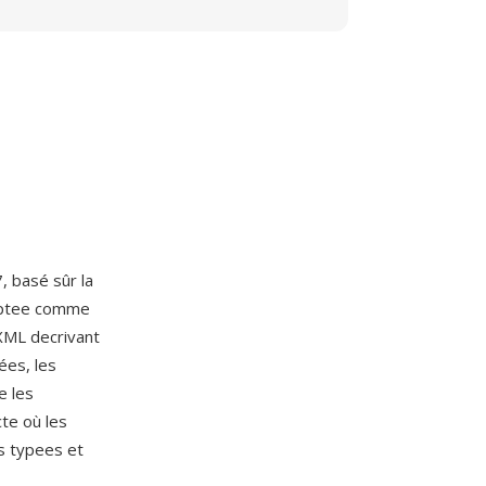
, basé sûr la
optee comme
XML decrivant
ées, les
e les
te où les
rs typees et