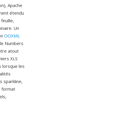
on), Apache
ement étendu
feuille,
inaire. Un
ion
OOXML
ple Numbers
utre atout
hiers XLS
s lorsque les
alités
s sparkline,
e format
els,