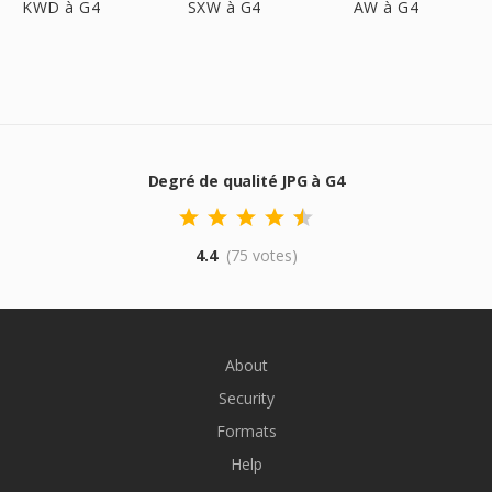
KWD à G4
SXW à G4
AW à G4
Degré de qualité JPG à G4
4.4
(75 votes)
About
Security
Formats
Help