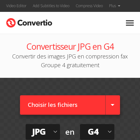
Video Editor
Add Subtitles to Video
Compress Video
Plus
Convertisseur JPG en G4
Convertir des images JPG en compression fax
Groupe 4 gratuitement
Choisir les fichiers
JPG
G4
en