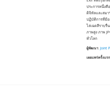
Exif ที่ฝังรุ่
ประการหนึ่งคือ
ดิจิทัลและสม
ปฏิบัติการที่ม
ไล่เฉดสีราบรื
ภาพสูง ภาพ JP
ทั่วโลก
ผู้พัฒนา
:
Joint 
เผยแพร่ครั้งแรก