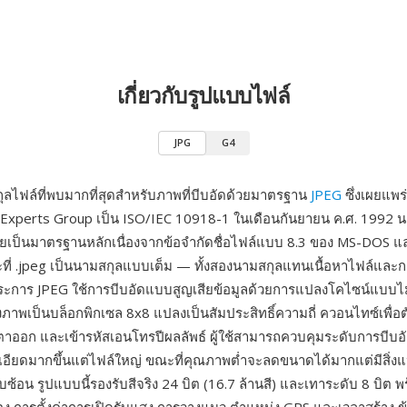
เกี่ยวกับรูปแบบไฟล์
JPG
G4
ุลไฟล์ที่พบมากที่สุดสำหรับภาพที่บีบอัดด้วยมาตรฐาน
JPEG
ซึ่งเผยแพร
Experts Group เป็น ISO/IEC 10918-1 ในเดือนกันยายน ค.ศ. 1992 
ายเป็นมาตรฐานหลักเนื่องจากข้อจำกัดชื่อไฟล์แบบ 8.3 ของ MS-DOS 
ี่ .jpeg เป็นนามสกุลแบบเต็ม — ทั้งสองนามสกุลแทนเนื้อหาไฟล์และกา
ระการ JPEG ใช้การบีบอัดแบบสูญเสียข้อมูลด้วยการแปลงโคไซน์แบบไม่ต
าพเป็นบล็อกพิกเซล 8x8 แปลงเป็นสัมประสิทธิ์ความถี่ ควอนไทซ์เพื่อตัด
ออก และเข้ารหัสเอนโทรปีผลลัพธ์ ผู้ใช้สามารถควบคุมระดับการบีบอั
อียดมากขึ้นแต่ไฟล์ใหญ่ ขณะที่คุณภาพต่ำจะลดขนาดได้มากแต่มีสิ่ง
่ซับซ้อน รูปแบบนี้รองรับสีจริง 24 บิต (16.7 ล้านสี) และเทาระดับ 8 บิต 