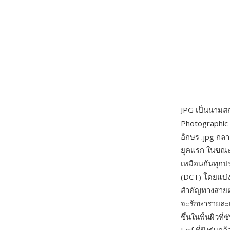
JPG เป็นนามสก
Photographic 
อักษร .jpg กล
ยุคแรก ในขณะท
เหมือนกันทุกป
(DCT) โดยแบ่งภ
สำคัญทางสายตา
จะรักษารายละเ
ขึ้นในพื้นผิวที