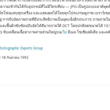
นกล้อง การตั้งค่าการเปิดรับแสง การวางแนว ตำแหน่ง GPS และเวลาสร้าง ข
ความเข้ากันได้กับอุปกรณ์ที่ไม่มีใครเทียบ — JPG เป็นรูปแบบเอาต์พุตด
าร์ทโฟนแทบทุกเครื่อง และแสดงผลได้โดยทุกโปรแกรมดูภาพ เบราว์เซ
ีอยู่ การบีบอัดภาพถ่ายที่มีประสิทธิภาพเป็นจุดแข็งอีกประการ: ภาพถ่ายใน
่นและพื้นผิวซับซ้อนบีบอัดได้ดีมากภายใต้ DCT โดยปกติลดขนาดได้ 10:
G ขับเคลื่อนเนื้อหาภาพถ่ายส่วนใหญ่บน
เว็บ
อีเมล โซเชียลมีเดีย และคลัง
Photographic Experts Group
: 18 กันยายน 1992