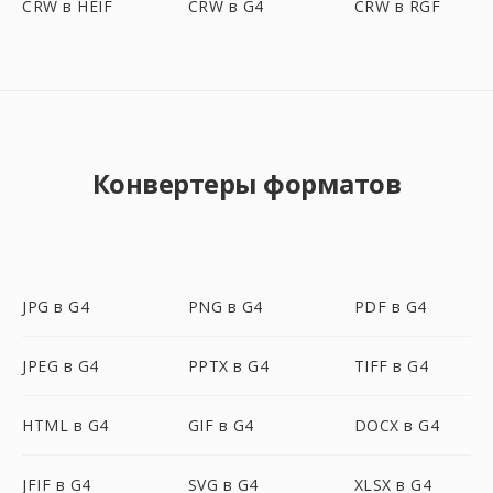
CRW в HEIF
CRW в G4
CRW в RGF
Конвертеры форматов
JPG в G4
PNG в G4
PDF в G4
JPEG в G4
PPTX в G4
TIFF в G4
HTML в G4
GIF в G4
DOCX в G4
JFIF в G4
SVG в G4
XLSX в G4