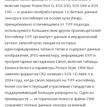
включая серию PowerShot G, EOS D30, EOS D60 и EOS
10D — и хранил необработанные 12-битные данные
сенсора в контейнере на основе кучи (heap),
принципиально отличающемся от TIFF-подхода,
используемого большинством других производителей.
Контейнер CIFF организует данные в иерархический
каталог записей кучи, каждая из которых
идентифицирована типом и тегом и содержит данные
изображения, JPEG-миниатюру, информацию EXIF и
проприетарные метаданные Canon, включая таблицы
баланса белого и параметры Picture Style. CRW был
заменён форматом CR2 начиная с EOS-1D Mark II в
2004 году, когда Canon перешёл на TIFF-контейнер,
более соответствующий отраслевым стандартам и
поддерживающий большую разрядность. Одно из
преимуществ — историческая полнота: файлы CRW
сохраняют полные данные сенсора за важный