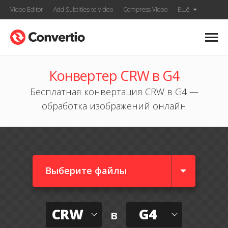
Video Editor
Add Subtitles to Video
Compress Video
Ещё
Конвертер CRW в G4
Бесплатная конвертация CRW в G4 —
обработка изображений онлайн
Выберите файлы
CRW
G4
в