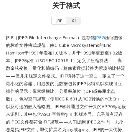
关于格式
JFIF
G4
JFIF（JPEG File Interchange Format）是存储
JPEG
压缩图像
的标准文件格式规范，由C-Cube Microsystems的Eric
Hamilton于1991年发布1.0版本，并于1992年更新至1.02版
本。JPEG标准（ISO/IEC 10918-1）定义了压缩算法——离
散余弦变换、量化和熵编码，将像素数据转换为紧凑的比特流
——但并未规定文件格式。JFIF填补了这一空白，定义了一个
最小化的容器，用必要的元数据包装JPEG比特流以实现可互
操作的显示：像素纵横比、分辨率单位（DPI或每厘米点
数）、色彩空间规范（使用CCIR 601从RGB转换的YCbCr），
以及可选的嵌入缩略图。JFIF容器通过文件开头的APP0标记段
来识别，其中包含ASCII字符串'JFIF'和版本号。几乎所有现存
的JPEG文件都符合JFIF规范——人们提到'JPEG文件'时，几乎
总是指JFIF文件，即使扩展名为.jpg或.jpeg。JFIF的一大优势