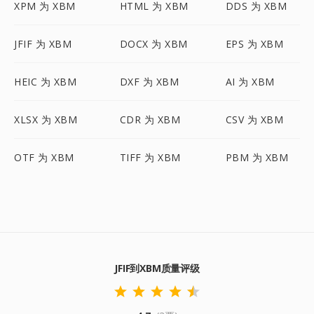
XPM 为 XBM
HTML 为 XBM
DDS 为 XBM
JFIF 为 XBM
DOCX 为 XBM
EPS 为 XBM
HEIC 为 XBM
DXF 为 XBM
AI 为 XBM
XLSX 为 XBM
CDR 为 XBM
CSV 为 XBM
OTF 为 XBM
TIFF 为 XBM
PBM 为 XBM
JFIF到XBM质量评级