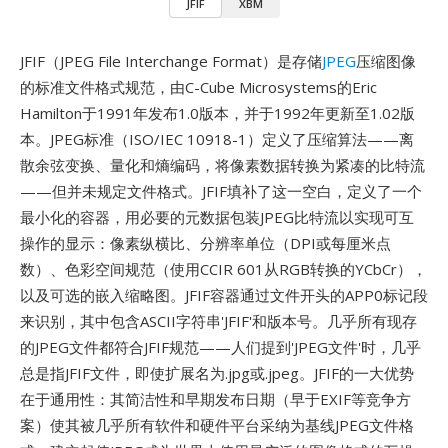
JFIF
XBM
JFIF（JPEG File Interchange Format）是存储
JPEG
压缩图像
的标准文件格式规范，由C-Cube Microsystems的Eric
Hamilton于1991年发布1.0版本，并于1992年更新至1.02版
本。JPEG标准（ISO/IEC 10918-1）定义了压缩算法——离
散余弦变换、量化和熵编码，将像素数据转换为紧凑的比特流
——但并未规定文件格式。JFIF填补了这一空白，定义了一个
最小化的容器，用必要的元数据包装JPEG比特流以实现可互
操作的显示：像素纵横比、分辨率单位（DPI或每厘米点
数）、色彩空间规范（使用CCIR 601从RGB转换的YCbCr），
以及可选的嵌入缩略图。JFIF容器通过文件开头的APP0标记段
来识别，其中包含ASCII字符串'JFIF'和版本号。几乎所有现存
的JPEG文件都符合JFIF规范——人们提到'JPEG文件'时，几乎
总是指JFIF文件，即使扩展名为.jpg或.jpeg。JFIF的一大优势
在于通用性：其简洁性和早期发布日期（早于EXIF等竞争方
案）使其被几乎所有软件和硬件平台采纳为基线JPEG文件格