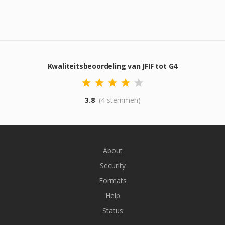
Kwaliteitsbeoordeling van JFIF tot G4
3.8
(4 stemmen)
About
Security
Formats
Help
Status