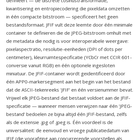
definieert — de discrete cosinustransformatie,
kwantisering en entropiecodering die pixeldata omzetten
in één compacte bitstroom — specificeert het geen
bestandsformaat. JFIF vult deze leemte door één minimale
container te definieren die de JPEG-bitstroom omhult met
de metadata die nodig is voor interoperabele weergave:
pixelaspectratio, resolutie-eenheden (DPI of dots per
centimeter), kleurruimtespecificatie (YCbCr met CCIR 601-
conversie vanuit RGB) en één optionele ingesloten
miniatuur. De JFIF-container wordt geidentificeerd door
één APP0-markersegment aan het begin van het bestand
dat de ASCII-tekenreeks 'JFIF' en één versienummer bevat.
Vrijwel elk JPEG-bestand dat bestaat voldoet aan de JFIF-
specificatie — wanneer mensen verwijzen naar één 'JPEG-
bestand' bedoelen ze bijna altijd één JFIF-bestand, zelfs
als de extensie .jpg of .jpeg is. Één voordeel is de
universaliteit: de eenvoud en vroege publicatiedatum van
JFIF (die voorafging aan concurrerende voorstellen als