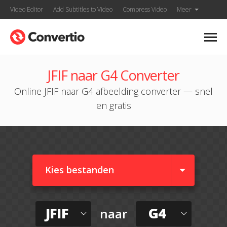
Video Editor
Add Subtitles to Video
Compress Video
Meer
JFIF naar G4 Converter
Online JFIF naar G4 afbeelding converter — snel
en gratis
Kies bestanden
JFIF
G4
naar