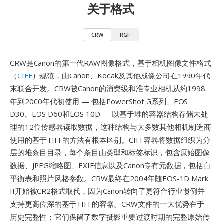
关于格式
CRW
RGF
CRW是Canon的第一代RAW图像格式，基于相机图像文件格式
（
CIFF
）规范，由Canon、Kodak及其他成像公司在1990年代
末联合开发。CRW被Canon的消费级和准专业相机从约1998
年到2000年代初使用 — 包括PowerShot G系列、EOS
D30、EOS D60和EOS 10D — 以基于堆的容器结构存储未处
理的12位传感器读取数据，这种结构与大多数其他相机制造商
使用的基于TIFF的方法有根本区别。CIFF容器将数据组织为分
层的堆条目目录，每个条目由类型和标签标识，包含原始图像
数据、JPEG缩略图、EXIF信息以及Canon专有元数据，包括白
平衡表和照片风格参数。CRW最终在2004年随EOS-1D Mark
II开始被CR2格式取代，因为Canon转向了更符合行业惯例并
支持更高位深的基于TIFF的容器。CRW文件的一大优势在于
历史完整性：它们保留了数字摄影重要过渡时期的完整原始传