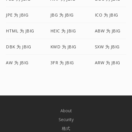
JPE 为 JBIG
JBG 为 JBIG
ICO 为 JBIG
HTML 为 JBIG
HEIC 为 JBIG
ABW 为 JBIG
DBK 为 JBIG
KWD 为 JBIG
SXW 为 JBIG
AW 为 JBIG
3FR 为 JBIG
ARW 为 JBIG
About
Security
格式