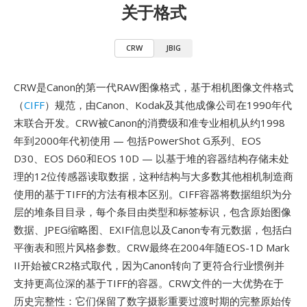
关于格式
CRW
JBIG
CRW是Canon的第一代RAW图像格式，基于相机图像文件格式
（
CIFF
）规范，由Canon、Kodak及其他成像公司在1990年代
末联合开发。CRW被Canon的消费级和准专业相机从约1998
年到2000年代初使用 — 包括PowerShot G系列、EOS
D30、EOS D60和EOS 10D — 以基于堆的容器结构存储未处
理的12位传感器读取数据，这种结构与大多数其他相机制造商
使用的基于TIFF的方法有根本区别。CIFF容器将数据组织为分
层的堆条目目录，每个条目由类型和标签标识，包含原始图像
数据、JPEG缩略图、EXIF信息以及Canon专有元数据，包括白
平衡表和照片风格参数。CRW最终在2004年随EOS-1D Mark
II开始被CR2格式取代，因为Canon转向了更符合行业惯例并
支持更高位深的基于TIFF的容器。CRW文件的一大优势在于
历史完整性：它们保留了数字摄影重要过渡时期的完整原始传