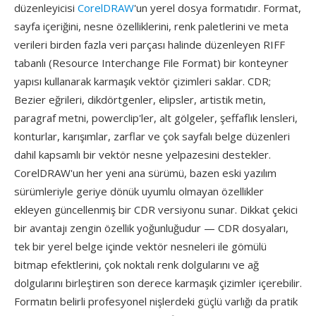
düzenleyicisi
CorelDRAW
'un yerel dosya formatıdır. Format,
sayfa içeriğini, nesne özelliklerini, renk paletlerini ve meta
verileri birden fazla veri parçası halinde düzenleyen RIFF
tabanlı (Resource Interchange File Format) bir konteyner
yapısı kullanarak karmaşık vektör çizimleri saklar. CDR;
Bezier eğrileri, dikdörtgenler, elipsler, artistik metin,
paragraf metni, powerclip'ler, alt gölgeler, şeffaflık lensleri,
konturlar, karışımlar, zarflar ve çok sayfalı belge düzenleri
dahil kapsamlı bir vektör nesne yelpazesini destekler.
CorelDRAW'un her yeni ana sürümü, bazen eski yazılım
sürümleriyle geriye dönük uyumlu olmayan özellikler
ekleyen güncellenmiş bir CDR versiyonu sunar. Dikkat çekici
bir avantajı zengin özellik yoğunluğudur — CDR dosyaları,
tek bir yerel belge içinde vektör nesneleri ile gömülü
bitmap efektlerini, çok noktalı renk dolgularını ve ağ
dolgularını birleştiren son derece karmaşık çizimler içerebilir.
Formatın belirli profesyonel nişlerdeki güçlü varlığı da pratik