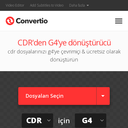
Video Editor
Add Subtitles to Video
Daha fazla
CDR'den G4'ye dönüştürücü
cdr dosyalarınızı g4'ye çevrimiçi & ücretsiz olarak
dönüştürün
Dosyaları Seçin
CDR
G4
için