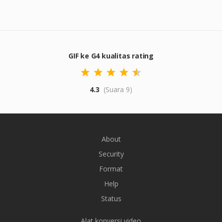
GIF ke G4 kualitas rating
4.3
(Suara 9)
About
Security
Format
Help
Status
Alat konversi video