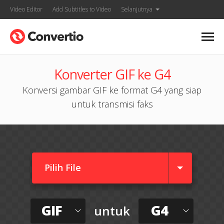
Video Editor
Add Subtitles to Video
Selanjutnya
Konverter GIF ke G4
Konversi gambar GIF ke format G4 yang siap
untuk transmisi faks
Pilih File
GIF
G4
untuk