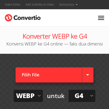
Video Editor
Add Subtitles to Video
Selanjutnya
Konverter WEBP ke G4
Konversi WEBP ke G4 online — faks dua dimensi
Pilih File
WEBP
G4
untuk