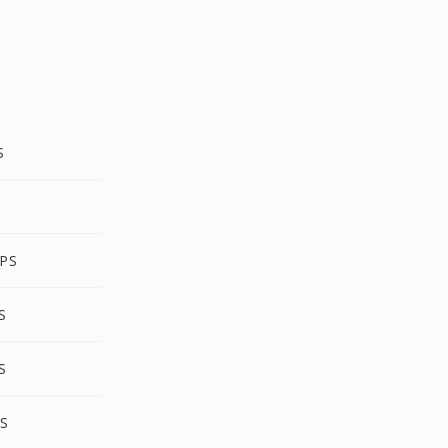
S
EPS
S
S
PS