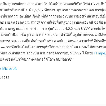
ออาชีพ อุปกรณ์ออกอากาศ และไปป์ไลน์ประมวลผลวิดีโอ ไฟล์ UYVY ดิบไ
ลเป็นลำดับของสี่ไบต์ U,Y,V,Y ที่ต้องระบุขนาดภาพจากภายนอก การสุ่มต
ชน์จากความละเอียดเชิงพื้นที่ที่ต่ำกว่าของระบบการมองเห็นสำหรับสีเมื
กตรายละเอียดความสว่างที่ความถี่เชิงพื้นที่สูงกว่ารายละเอียดสี ข้อดีปร
้กับมาตรฐานออกอากาศ — การสุ่มตัวอย่าง 4:2:2 ของ UYVY ตรงกับโครงส
โอระดับมืออาชีพ (ITU-R BT.601, SDI) ทำให้เป็นรูปแบบธรรมชาติสำห
ละการประมวลผลที่แม่นยำระดับเฟรม เลย์เอาต์หน่วยความจำที่มีประสิท
 — การจัดเรียงไบต์แบบบรรจุทำให้สามารถถ่ายโอน DMA ได้อย่างรวดเ
ภาพและหน่วยความจำระบบ สามารถจัดการข้อมูล UYVY ได้ด้วย
FFmpe
ละซอฟต์แวร์จับภาพ/ตัดต่อวิดีโอระดับมืออาชีพ
/ Microsoft
: 1982