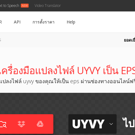
xt to Speech
Video Translator
R
API
การตั้งราคา
Help
ยอดเยี
S
เครื่องมือแปลงไฟล์ UYVY เป็น EP
แปลงไฟล์ uyvy ของคุณให้เป็น eps ผ่านช่องทางออนไลน์ฟร
UYVY
ไป