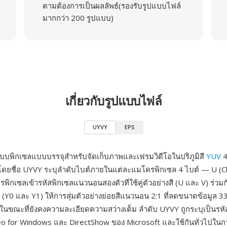
ตามต้องการเป็นผลลัพธ์(รองรับรูปแบบไฟล์
มากกว่า 200 รูปแบบ)
เกี่ยวกับรูปแบบไฟล์
UYVY
EPS
บบพิกเซลแบบบรรจุสำหรับจัดเก็บภาพและเฟรมวิดีโอในปริภูมิสี
YUV
4
ี โดยชื่อ UYVY ระบุลำดับไบต์ภายในแต่ละแมโครพิกเซล 4 ไบต์ — U (Cb)
ิกเซลเข้ารหัสพิกเซลแนวนอนสองตัวที่ใช้คู่ตัวอย่างสี (U และ V) ร่วมก
(Y0 และ Y1) ให้การสุ่มตัวอย่างย่อยสีแนวนอน 2:1 ที่ลดขนาดข้อมูล 33%
มในขณะที่ยังคงความละเอียดความสว่างเต็ม ลำดับ UYVY ถูกระบุเป็นร
deo for Windows และ DirectShow ของ Microsoft และใช้กันทั่วไปในก