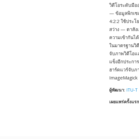
วิดีโอระดับมื
— ข้อมูลพิกเซ
4:2:2 ใช้ประโย
สว่าง — ตาสังเ
ความเข้ากันได
ในมาตรฐานวิดี
จับภาพวิดีโอแ
แข็งอีกประการ
ฮาร์ดแวร์จับ
ImageMagick แ
ผู้พัฒนา
:
ITU-T 
เผยแพร่ครั้งแรก