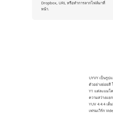
Dropbox, URL หรือทำการลากไฟล์มาที่
หน้า.
UYVY เป็นรูปแ
ตัวอย่างย่อยส
Y1 แต่ละแมโครพ
ความสว่างแยก 
YUV 4:4:4 เต็
เฟรมเวิร์ก Vi