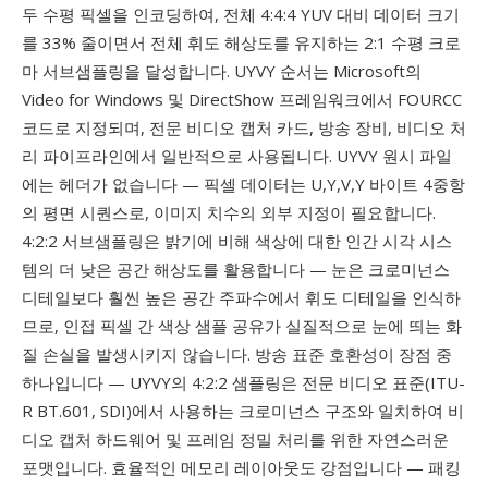
두 수평 픽셀을 인코딩하여, 전체 4:4:4 YUV 대비 데이터 크기
를 33% 줄이면서 전체 휘도 해상도를 유지하는 2:1 수평 크로
마 서브샘플링을 달성합니다. UYVY 순서는 Microsoft의
Video for Windows 및 DirectShow 프레임워크에서 FOURCC
코드로 지정되며, 전문 비디오 캡처 카드, 방송 장비, 비디오 처
리 파이프라인에서 일반적으로 사용됩니다. UYVY 원시 파일
에는 헤더가 없습니다 — 픽셀 데이터는 U,Y,V,Y 바이트 4중항
의 평면 시퀀스로, 이미지 치수의 외부 지정이 필요합니다.
4:2:2 서브샘플링은 밝기에 비해 색상에 대한 인간 시각 시스
템의 더 낮은 공간 해상도를 활용합니다 — 눈은 크로미넌스
디테일보다 훨씬 높은 공간 주파수에서 휘도 디테일을 인식하
므로, 인접 픽셀 간 색상 샘플 공유가 실질적으로 눈에 띄는 화
질 손실을 발생시키지 않습니다. 방송 표준 호환성이 장점 중
하나입니다 — UYVY의 4:2:2 샘플링은 전문 비디오 표준(ITU-
R BT.601, SDI)에서 사용하는 크로미넌스 구조와 일치하여 비
디오 캡처 하드웨어 및 프레임 정밀 처리를 위한 자연스러운
포맷입니다. 효율적인 메모리 레이아웃도 강점입니다 — 패킹