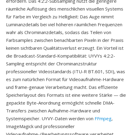
erfordern. Das 4:2:2-Subsampling nutzt die geringere
räumliche Auflösung des menschlichen visuellen Systems
für Farbe im Vergleich zu Helligkeit: Das Auge nimmt
Luminanzdetails bei viel höheren räumlichen Frequenzen
wahr als Chrominanzdetails, sodass das Teilen von
Farbsamples zwischen benachbarten Pixeln in der Praxis
keinen sichtbaren Qualitätsverlust erzeugt. Ein Vorteil ist
die Broadcast-Standard-Kompatibilität: UYVYs 4:2:2-
Sampling entspricht der Chrominanzstruktur
professioneller Videostandards (ITU-R BT.601, SDI), was
es zum natürlichen Format für Videoaufnahme-Hardware
und frame-genaue Verarbeitung macht. Das effiziente
Speicherlayout des Formats ist eine weitere Stärke — die
gepackte Byte-Anordnung ermöglicht schnelle DMA-
Transfers zwischen Aufnahme-Hardware und
Systemspeicher. UYVY-Daten werden von
FFmpeg
,
ImageMagick und professioneller
Videoaufnahme-/Bearbeitungssoftware verarbeitet.