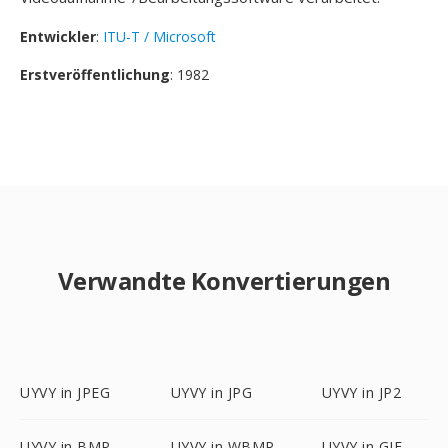
Entwickler
:
ITU-T / Microsoft
Erstveröffentlichung
: 1982
Verwandte Konvertierungen
UYVY in JPEG
UYVY in JPG
UYVY in JP2
UYVY in BMP
UYVY in WBMP
UYVY in GIF