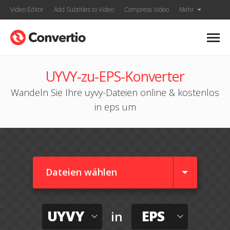
Video Editor
Add Subtitles to Video
Compress Video
Mehr
UYVY-zu-EPS-Konverter
Wandeln Sie Ihre uyvy-Dateien online & kostenlos
in eps um
Dateien wählen
UYVY
EPS
in