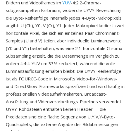
Bildern und Videoframes im
YUV
-4:2:2-Chroma-
subgesampelten Farbraum, wobei die UYVY-Bezeichnung
die Byte-Reihenfolge innerhalb jedes 4-Byte-Makropixels
angibt: U (Cb), Y0, V (Cr), Y1. Jeder Makropixel kodiert zwei
horizontale Pixel, die sich ein einzelnes Paar Chrominanz-
Samples (U und V) teilen, aber individuelle Luminanzwerte
(Y0 und Y1) beibehalten, was eine 2:1-horizontale Chroma-
Subsampling erzielt, die die Datenmenge im Vergleich zu
vollem 4:4:4-YUV um 33% reduziert, während die volle
Luminanzauflösung erhalten bleibt. Die UYVY-Reihenfolge
ist als FOURCC-Code in Microsofts Video-for-Windows-
und DirectShow-Frameworks spezifiziert und wird häufig in
professionellen Videoaufnahmekarten, Broadcast-
Ausrüstung und Videoverarbeitungs-Pipelines verwendet.
UYVY-Rohdateien enthalten keinen Header — die
Pixeldaten sind eine flache Sequenz von U,Y,V,Y-Byte-
Quadruplets, die externe Angabe der Bildabmessungen