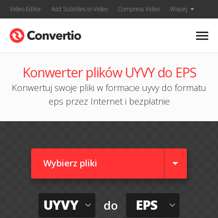
Video Editor
Add Subtitles to Video
Compress Video
Więcej
Konwerter plików UYVY do EPS
Konwertuj swoje pliki w formacie uyvy do formatu
eps przez Internet i bezpłatnie
Wybierz pliki
UYVY
EPS
do