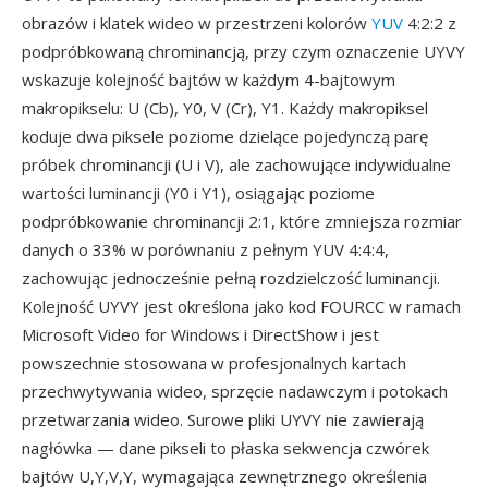
obrazów i klatek wideo w przestrzeni kolorów
YUV
4:2:2 z
podpróbkowaną chrominancją, przy czym oznaczenie UYVY
wskazuje kolejność bajtów w każdym 4-bajtowym
makropikselu: U (Cb), Y0, V (Cr), Y1. Każdy makropiksel
koduje dwa piksele poziome dzielące pojedynczą parę
próbek chrominancji (U i V), ale zachowujące indywidualne
wartości luminancji (Y0 i Y1), osiągając poziome
podpróbkowanie chrominancji 2:1, które zmniejsza rozmiar
danych o 33% w porównaniu z pełnym YUV 4:4:4,
zachowując jednocześnie pełną rozdzielczość luminancji.
Kolejność UYVY jest określona jako kod FOURCC w ramach
Microsoft Video for Windows i DirectShow i jest
powszechnie stosowana w profesjonalnych kartach
przechwytywania wideo, sprzęcie nadawczym i potokach
przetwarzania wideo. Surowe pliki UYVY nie zawierają
nagłówka — dane pikseli to płaska sekwencja czwórek
bajtów U,Y,V,Y, wymagająca zewnętrznego określenia