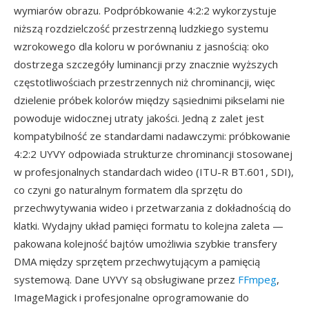
wymiarów obrazu. Podpróbkowanie 4:2:2 wykorzystuje
niższą rozdzielczość przestrzenną ludzkiego systemu
wzrokowego dla koloru w porównaniu z jasnością: oko
dostrzega szczegóły luminancji przy znacznie wyższych
częstotliwościach przestrzennych niż chrominancji, więc
dzielenie próbek kolorów między sąsiednimi pikselami nie
powoduje widocznej utraty jakości. Jedną z zalet jest
kompatybilność ze standardami nadawczymi: próbkowanie
4:2:2 UYVY odpowiada strukturze chrominancji stosowanej
w profesjonalnych standardach wideo (ITU-R BT.601, SDI),
co czyni go naturalnym formatem dla sprzętu do
przechwytywania wideo i przetwarzania z dokładnością do
klatki. Wydajny układ pamięci formatu to kolejna zaleta —
pakowana kolejność bajtów umożliwia szybkie transfery
DMA między sprzętem przechwytującym a pamięcią
systemową. Dane UYVY są obsługiwane przez
FFmpeg
,
ImageMagick i profesjonalne oprogramowanie do