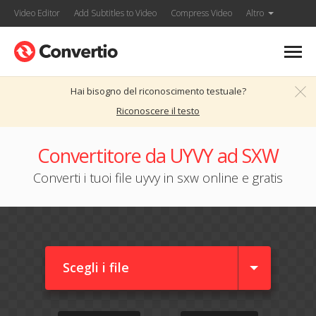
Video Editor
Add Subtitles to Video
Compress Video
Altro
Hai bisogno del riconoscimento testuale?
Riconoscere il testo
Convertitore da UYVY ad SXW
Converti i tuoi file uyvy in sxw online e gratis
Scegli i file