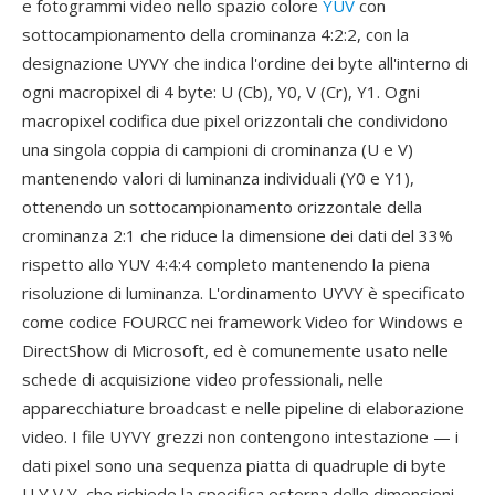
e fotogrammi video nello spazio colore
YUV
con
sottocampionamento della crominanza 4:2:2, con la
designazione UYVY che indica l'ordine dei byte all'interno di
ogni macropixel di 4 byte: U (Cb), Y0, V (Cr), Y1. Ogni
macropixel codifica due pixel orizzontali che condividono
una singola coppia di campioni di crominanza (U e V)
mantenendo valori di luminanza individuali (Y0 e Y1),
ottenendo un sottocampionamento orizzontale della
crominanza 2:1 che riduce la dimensione dei dati del 33%
rispetto allo YUV 4:4:4 completo mantenendo la piena
risoluzione di luminanza. L'ordinamento UYVY è specificato
come codice FOURCC nei framework Video for Windows e
DirectShow di Microsoft, ed è comunemente usato nelle
schede di acquisizione video professionali, nelle
apparecchiature broadcast e nelle pipeline di elaborazione
video. I file UYVY grezzi non contengono intestazione — i
dati pixel sono una sequenza piatta di quadruple di byte
U,Y,V,Y, che richiede la specifica esterna delle dimensioni