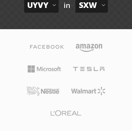
UYVY
SXW
in