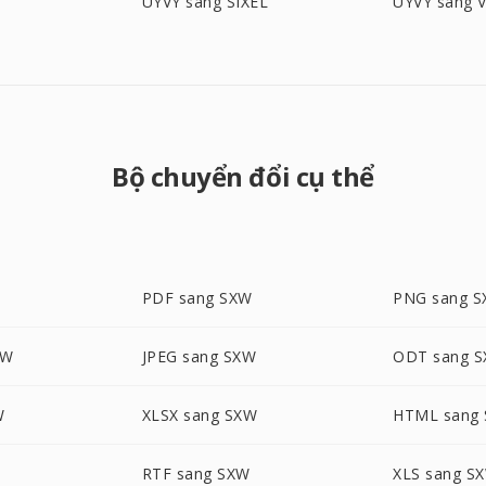
UYVY sang SIXEL
UYVY sang V
Bộ chuyển đổi cụ thể
PDF sang SXW
PNG sang 
XW
JPEG sang SXW
ODT sang 
W
XLSX sang SXW
HTML sang
RTF sang SXW
XLS sang S