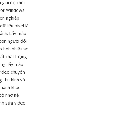
giải độ chói.
for Windows
ên nghiệp,
ữ liệu pixel là
 ảnh. Lấy mẫu
 con người đối
ao hơn nhiều so
mất chất lượng
óng: lấy mẫu
video chuyên
g thu hình và
ế mạnh khác —
bộ nhớ hệ
nh sửa video