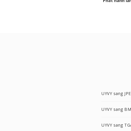
Phát hành lầ
UYVY sang JP
UYVY sang B
UYVY sang TG