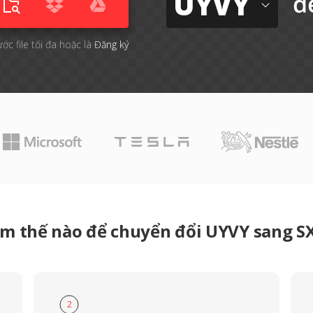
UYVY
đ
ước file tối đa hoặc là
Đăng ký
m thế nào để chuyển đổi UYVY sang 
2