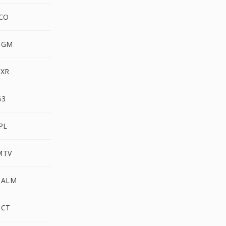
ICO
 PGM
EXR
G3
PL
MTV
PALM
PCT