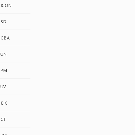
PICON
PSD
RGBA
SUN
XPM
YUV
HEIC
RGF