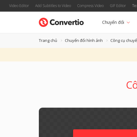
Video Editor
Add Subtitles to Video
Compress Video
GIF Editor
Te
Chuyển đổi
Trang chủ
Chuyển đổi hình ảnh
Công cụ chuyể
Cô