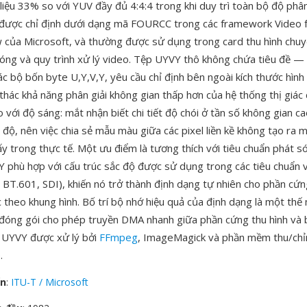
liệu 33% so với YUV đầy đủ 4:4:4 trong khi duy trì toàn bộ độ phân 
được chỉ định dưới dạng mã FOURCC trong các framework Video 
 của Microsoft, và thường được sử dụng trong card thu hình chuy
sóng và quy trình xử lý video. Tệp UYVY thô không chứa tiêu đề — d
ác bộ bốn byte U,Y,V,Y, yêu cầu chỉ định bên ngoài kích thước hình
 thác khả năng phân giải không gian thấp hơn của hệ thống thị giác
 với độ sáng: mắt nhận biết chi tiết độ chói ở tần số không gian c
ắc độ, nên việc chia sẻ mẫu màu giữa các pixel liền kề không tạo ra 
ấy trong thực tế. Một ưu điểm là tương thích với tiêu chuẩn phát s
Y phù hợp với cấu trúc sắc độ được sử dụng trong các tiêu chuẩn 
 BT.601, SDI), khiến nó trở thành định dạng tự nhiên cho phần cứn
ác theo khung hình. Bố trí bộ nhớ hiệu quả của định dạng là một th
đóng gói cho phép truyền DMA nhanh giữa phần cứng thu hình và 
u UYVY được xử lý bởi
FFmpeg
, ImageMagick và phần mềm thu/chỉ
.
ển
:
ITU-T / Microsoft