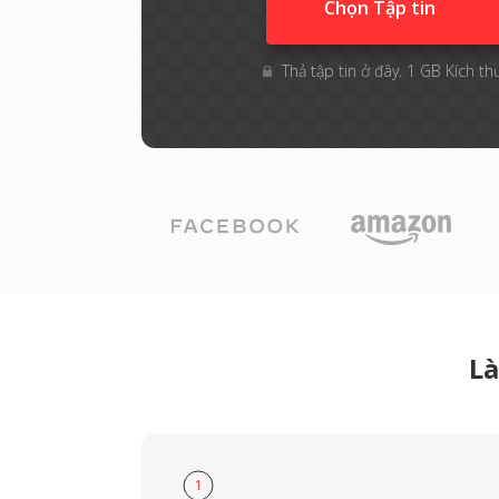
Chọn Tập tin
Thả tập tin ở đây. 1 GB Kích th
Là
1