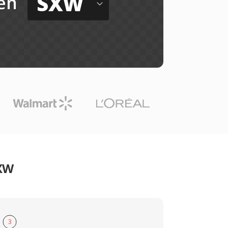
SXW
ến
SXW
3