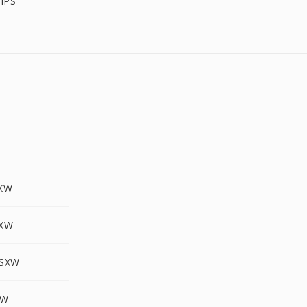
IPS
SXW
SXW
 SXW
XW