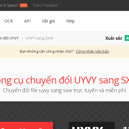
xt to Speech
Video Translator
OCR
API
Vật giá
Help
Xuất sắc
n đổi UYVY
UYVY sang SXW
Bạn không cần công nhận chữ?
Công nhận văn bản
ng cụ chuyển đổi UYVY sang 
Chuyển đổi file uyvy sang sxw trực tuyến và miễn phí