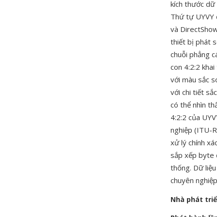
kích thước dữ 
Thứ tự UYVY 
và DirectShow
thiết bị phát 
chuỗi phẳng c
con 4:2:2 khai
với màu sắc so
với chi tiết s
có thể nhìn th
4:2:2 của UYV
nghiệp (ITU-R
xử lý chính x
sắp xếp byte 
thống. Dữ liệ
chuyên nghiệp
Nhà phát tri