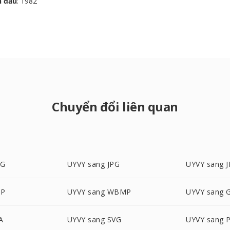
n đầu
: 1982
Chuyển đổi liên quan
EG
UYVY sang JPG
UYVY sang J
MP
UYVY sang WBMP
UYVY sang 
A
UYVY sang SVG
UYVY sang 