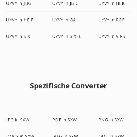
UYVY in JBG
UYVY in JBIG
UYVY in HEIC
UYVY in HEIF
UYVY in G4
UYVY in RGF
UYVY in SIX
UYVY in SIXEL
UYVY in VIPS
Spezifische Converter
JPG in SXW
PDF in SXW
PNG in SXW
DOCX in SXW
JPEG in SXW
ODT in SXW