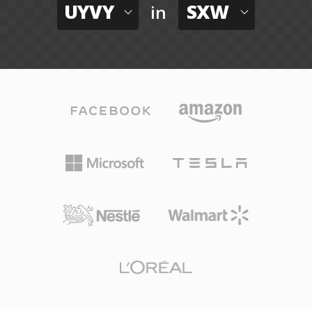
UYVY
SXW
in