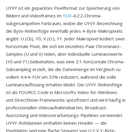
UYVY ist ein gepacktes Pixelformat zur Speicherung von
Bildern und Videoframes im
YUV
-4:2:2-Chroma-
subgesampelten Farbraum, wobei die UYVY-Bezeichnung
die Byte-Reihenfolge innerhalb jedes 4-Byte-Makropixels
angibt: U (Cb), Y0, V (Cr), Y1. Jeder Makropixel kodiert zwei
horizontale Pixel, die sich ein einzelnes Paar Chrominanz-
Samples (U und V) teilen, aber individuelle Luminanzwerte
(Y0 und Y1) beibehalten, was eine 2:1-horizontale Chroma-
Subsampling erzielt, die die Datenmenge im Vergleich zu
vollem 4:4:4-YUV um 33% reduziert, während die volle
Luminanzauflösung erhalten bleibt. Die UYVY-Reihenfolge
ist als FOURCC-Code in Microsofts Video-for-Windows-
und DirectShow-Frameworks spezifiziert und wird häufig in
professionellen Videoaufnahmekarten, Broadcast-
Ausrüstung und Videoverarbeitungs-Pipelines verwendet.
UYVY-Rohdateien enthalten keinen Header — die
Pixeldaten sind eine flache Sequenz von U,Y,V,Y-Byte-