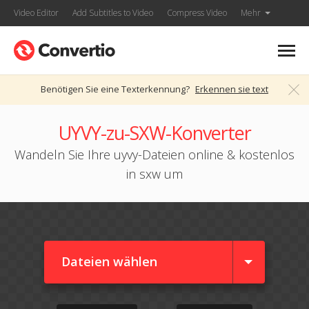
Video Editor
Add Subtitles to Video
Compress Video
Mehr
Benötigen Sie eine Texterkennung?
Erkennen sie text
UYVY-zu-SXW-Konverter
Wandeln Sie Ihre uyvy-Dateien online & kostenlos
in sxw um
Dateien wählen