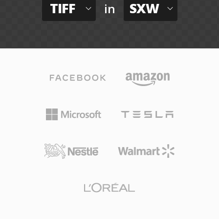
TIFF
SXW
in