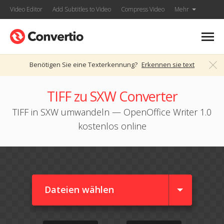
Video Editor
Add Subtitles to Video
Compress Video
Mehr
Benötigen Sie eine Texterkennung?
Erkennen sie text
TIFF zu SXW Converter
TIFF in SXW umwandeln — OpenOffice Writer 1.0
kostenlos online
Dateien wählen