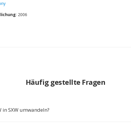
ony
tlichung
: 2006
Häufig gestellte Fragen
 in SXW umwandeln?