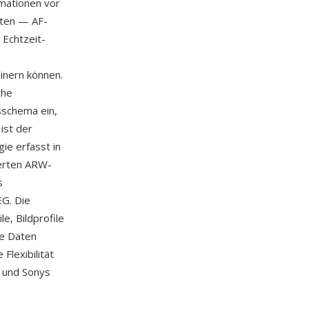
rmationen vor
aten — AF-
 Echtzeit-
inern können.
che
sschema ein,
ist der
ie erfasst in
erten ARW-
s
EG. Die
e, Bildprofile
ie Daten
Flexibilität
 und Sonys