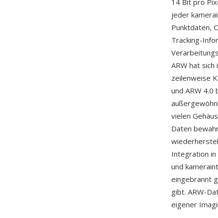
14 Bit pro Pi
jeder kamerai
Punktdaten, O
Tracking-Inf
Verarbeitungs
ARW hat sich 
zeilenweise K
und ARW 4.0 b
außergewöhnli
vielen Gehäu
Daten bewahre
wiederherstel
Integration in
und kameraint
eingebrannt g
gibt. ARW-Da
eigener Imagi