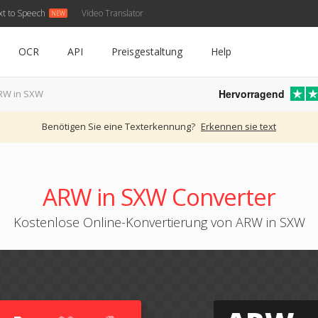
xt to Speech
Video Translator
OCR
API
Preisgestaltung
Help
Hervorragend
RW in SXW
Benötigen Sie eine Texterkennung?
Erkennen sie text
ARW in SXW Converter
Kostenlose Online-Konvertierung von ARW in SXW