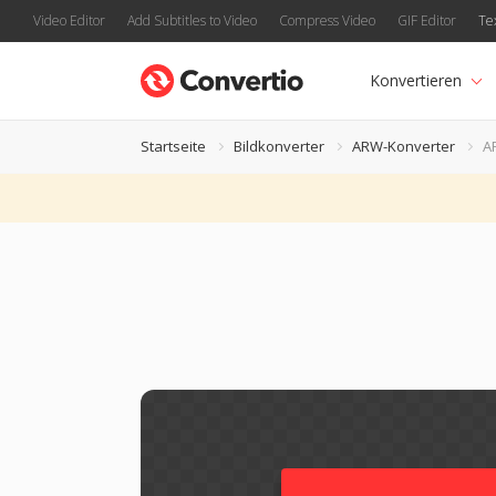
Video Editor
Add Subtitles to Video
Compress Video
GIF Editor
Te
Konvertieren
Startseite
Bildkonverter
ARW-Konverter
A