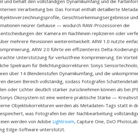
xel und behält den vollständigen Dynamikumfang und die Farbinfo
nternen Verarbeitung bei. Das Format enthält detaillierte Metad
bjektivverzeichnungsprofile, Gesichtserkennungsergebnisse und
ormationen neürer Gehäuse — wodurch RAW-Prozessoren die
entscheidungen der Kamera im Nachhinein replizieren oder verfe
über mehrere Revisionen weiterentwickelt: ARW 1.0 nutzte einfa
omprimierung, ARW 2.0 führte ein effizienteres Delta-Kodierung
rachte Unterstützung für verlustfreie Komprimierung. Ein Vorteil 
che Spielraum für Belichtungskorrekturen: Sonys Sensortechnolog
seen über 14 Blendenstufen Dynamikumfang, und die unkomprimi
n diesen Bereich vollständig, sodass Fotografen Schattendetail
len oder Lichter deutlich stärker zurücknehmen können als bei JP
 Sonys Ökosystem ist eine weitere praktische Stärke — Kreativstil
erne Objektivkorrekturen werden als Metadaten-Tags statt in d
espeichert, was Fotografen bei der Nachbearbeitung vollständige 
teien werden von Adobe
Lightroom
, Capture One, DxO PhotoLab
ng Edge-Software unterstützt.