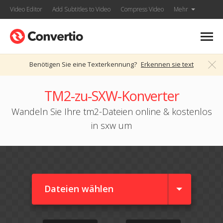
Video Editor
Add Subtitles to Video
Compress Video
Mehr
Benötigen Sie eine Texterkennung?
Erkennen sie text
TM2-zu-SXW-Konverter
Wandeln Sie Ihre tm2-Dateien online & kostenlos
in sxw um
Dateien wählen