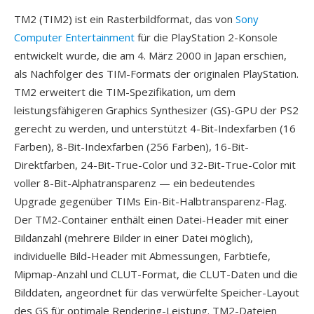
TM2 (TIM2) ist ein Rasterbildformat, das von
Sony
Computer Entertainment
für die PlayStation 2-Konsole
entwickelt wurde, die am 4. März 2000 in Japan erschien,
als Nachfolger des TIM-Formats der originalen PlayStation.
TM2 erweitert die TIM-Spezifikation, um dem
leistungsfähigeren Graphics Synthesizer (GS)-GPU der PS2
gerecht zu werden, und unterstützt 4-Bit-Indexfarben (16
Farben), 8-Bit-Indexfarben (256 Farben), 16-Bit-
Direktfarben, 24-Bit-True-Color und 32-Bit-True-Color mit
voller 8-Bit-Alphatransparenz — ein bedeutendes
Upgrade gegenüber TIMs Ein-Bit-Halbtransparenz-Flag.
Der TM2-Container enthält einen Datei-Header mit einer
Bildanzahl (mehrere Bilder in einer Datei möglich),
individuelle Bild-Header mit Abmessungen, Farbtiefe,
Mipmap-Anzahl und CLUT-Format, die CLUT-Daten und die
Bilddaten, angeordnet für das verwürfelte Speicher-Layout
des GS für optimale Rendering-Leistung. TM2-Dateien