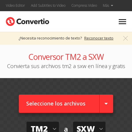
Video Editor
Add Subtitles to Video
Compress Video
Más
¿Necesita reconocimiento de texto?
Reconocer texto
Conversor TM2 a SXW
Convierta sus archivos tm2 a sxw en línea y gratis
Seleccione los archivos
TM2
SXW
a