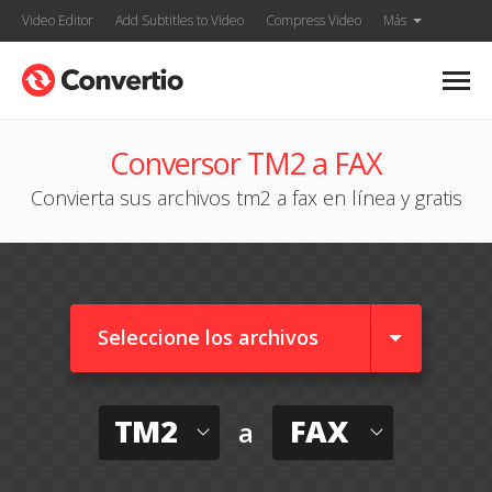
Video Editor
Add Subtitles to Video
Compress Video
Más
Conversor TM2 a FAX
Convierta sus archivos tm2 a fax en línea y gratis
Seleccione los archivos
TM2
FAX
a