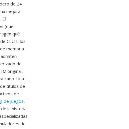
dadero de 24
 una mejora
 El
es (qué
imagen qué
 de CLUT, los
n de memoria
 admiten
erizado de
IM original,
isticado. Una
de títulos de
activos de
g de juegos
,
de la historia
especializadas
emuladores de