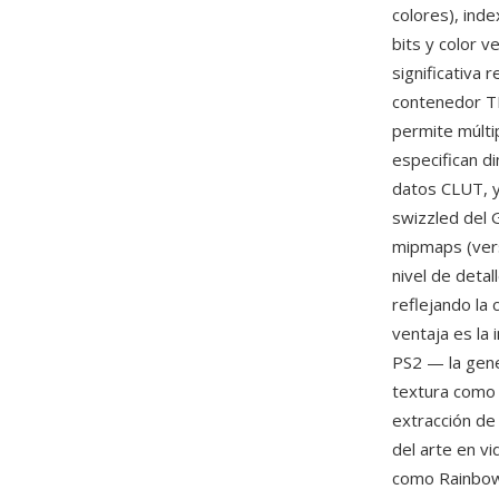
colores), inde
bits y color 
significativa 
contenedor T
permite múlti
especifican d
datos CLUT, y
swizzled del 
mipmaps (ver
nivel de detal
reflejando la
ventaja es la
PS2 — la gene
textura como 
extracción de
del arte en v
como Rainbow,