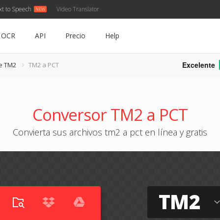
xt to Speech
Video Translator
OCR
API
Precio
Help
Excelente
e TM2
TM2 a PCT
Conversor TM2 a PCT
Convierta sus archivos tm2 a pct en línea y gratis
TM2