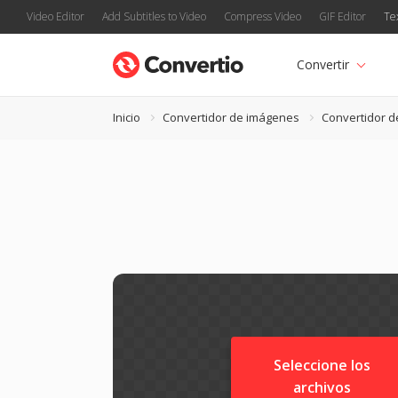
Video Editor
Add Subtitles to Video
Compress Video
GIF Editor
Te
Convertir
Inicio
Convertidor de imágenes
Convertidor d
Seleccione los
archivos