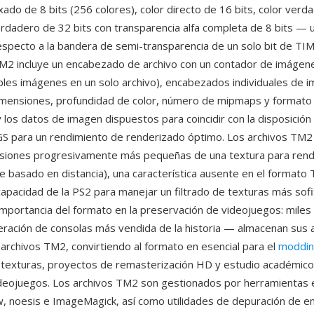
xado de 8 bits (256 colores), color directo de 16 bits, color ver
verdadero de 32 bits con transparencia alfa completa de 8 bits —
respecto a la bandera de semi-transparencia de un solo bit de TIM.
M2 incluye un encabezado de archivo con un contador de imágen
ples imágenes en un solo archivo), encabezados individuales de 
imensiones, profundidad de color, número de mipmaps y formato
 los datos de imagen dispuestos para coincidir con la disposició
GS para un rendimiento de renderizado óptimo. Los archivos TM2
siones progresivamente más pequeñas de una textura para rend
le basado en distancia), una característica ausente en el formato T
 capacidad de la PS2 para manejar un filtrado de texturas más sof
 importancia del formato en la preservación de videojuegos: miles 
ración de consolas más vendida de la historia — almacenan sus 
archivos TM2, convirtiendo al formato en esencial para el
moddin
 texturas, proyectos de remasterización HD y estudio académico 
ideojuegos. Los archivos TM2 son gestionados por herramientas 
 noesis e ImageMagick, así como utilidades de depuración de 