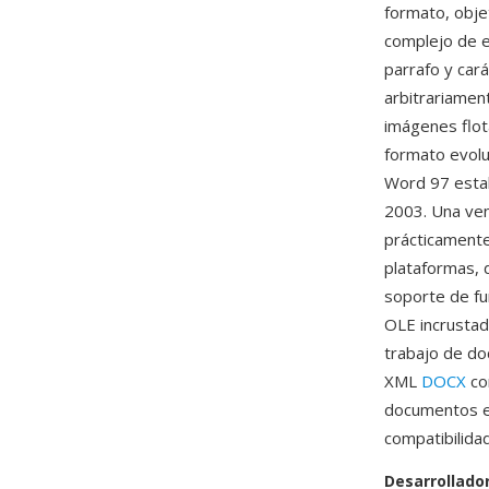
formato, obje
complejo de e
parrafo y car
arbitrariamen
imágenes flot
formato evolu
Word 97 estab
2003. Una ven
prácticamente
plataformas, 
soporte de fu
OLE incrustad
trabajo de do
XML
DOCX
co
documentos ex
compatibilida
Desarrollado