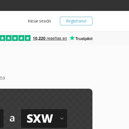
Iniciar sesión
Registrarse
10,220
reseñas en
ea
SXW
a