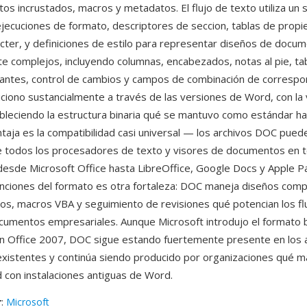
tos incrustados, macros y metadatos. El flujo de texto utiliza un 
jecuciones de formato, descriptores de seccion, tablas de prop
ácter, y definiciones de estilo para representar diseños de docu
te complejos, incluyendo columnas, encabezados, notas al pie, ta
antes, control de cambios y campos de combinación de correspon
ciono sustancialmente a través de las versiones de Word, con la
leciendo la estructura binaria qué se mantuvo como estándar h
taja es la compatibilidad casi universal — los archivos DOC pued
 todos los procesadores de texto y visores de documentos en t
desde Microsoft Office hasta LibreOffice, Google Docs y Apple Pa
nciones del formato es otra fortaleza: DOC maneja diseños comp
os, macros VBA y seguimiento de revisiones qué potencian los fl
cumentos empresariales. Aunque Microsoft introdujo el formato
n Office 2007, DOC sigue estando fuertemente presente en los 
istentes y continúa siendo producido por organizaciones qué ma
d con instalaciones antiguas de Word.
r
:
Microsoft