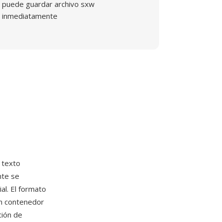
puede guardar archivo sxw
inmediatamente
 texto
nte se
al. El formato
n contenedor
ción de