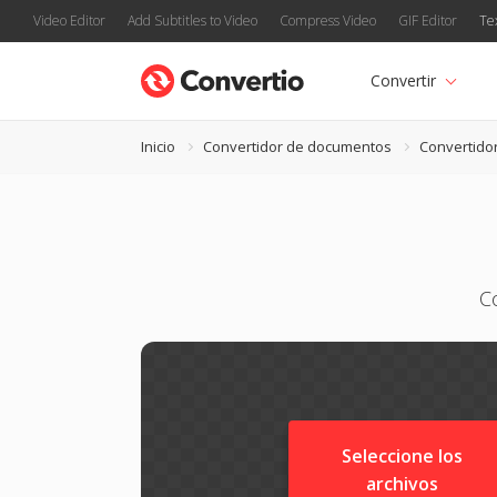
Video Editor
Add Subtitles to Video
Compress Video
GIF Editor
Te
Convertir
Inicio
Convertidor de documentos
Convertido
C
Seleccione los
archivos