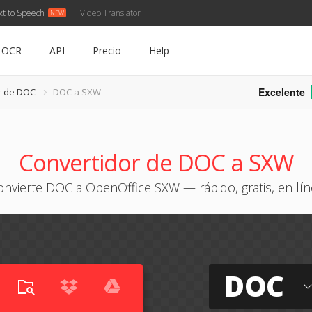
xt to Speech
Video Translator
OCR
API
Precio
Help
Excelente
r de DOC
DOC a SXW
Convertidor de DOC a SXW
onvierte DOC a OpenOffice SXW — rápido, gratis, en lín
DOC