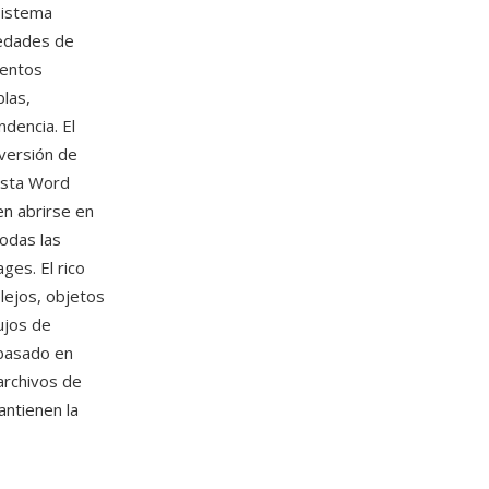
sistema
iedades de
mentos
blas,
dencia. El
 versión de
asta Word
en abrirse en
odas las
ges. El rico
lejos, objetos
ujos de
 basado en
archivos de
ntienen la