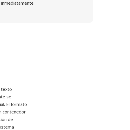
inmediatamente
 texto
nte se
al. El formato
n contenedor
ción de
sistema