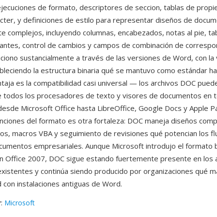
jecuciones de formato, descriptores de seccion, tablas de prop
ácter, y definiciones de estilo para representar diseños de docu
te complejos, incluyendo columnas, encabezados, notas al pie, ta
antes, control de cambios y campos de combinación de correspon
ciono sustancialmente a través de las versiones de Word, con la
leciendo la estructura binaria qué se mantuvo como estándar h
taja es la compatibilidad casi universal — los archivos DOC pued
 todos los procesadores de texto y visores de documentos en t
desde Microsoft Office hasta LibreOffice, Google Docs y Apple Pa
nciones del formato es otra fortaleza: DOC maneja diseños comp
os, macros VBA y seguimiento de revisiones qué potencian los fl
cumentos empresariales. Aunque Microsoft introdujo el formato
n Office 2007, DOC sigue estando fuertemente presente en los 
istentes y continúa siendo producido por organizaciones qué ma
d con instalaciones antiguas de Word.
r
:
Microsoft