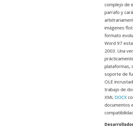
complejo de e
parrafo y car
arbitrariamen
imágenes flot
formato evolu
Word 97 estab
2003. Una ven
prácticamente
plataformas, 
soporte de fu
OLE incrustad
trabajo de do
XML
DOCX
co
documentos ex
compatibilida
Desarrollado