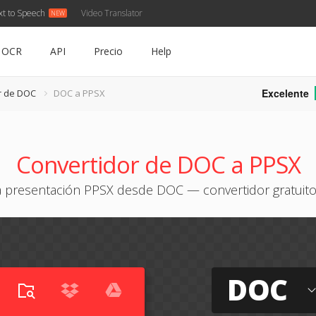
xt to Speech
Video Translator
OCR
API
Precio
Help
Excelente
r de DOC
DOC a PPSX
Convertidor de DOC a PPSX
 presentación PPSX desde DOC — convertidor gratuito
DOC