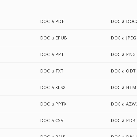
DOC a PDF
DOC a DOC
DOC a EPUB
DOC a JPEG
DOC a PPT
DOC a PNG
DOC a TXT
DOC a ODT
DOC a XLSX
DOC a HTM
DOC a PPTX
DOC a AZW
DOC a CSV
DOC a PDB
DOC a BMP
DOC a DJVU