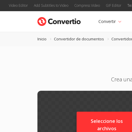
Video Editor
Add Subtitles to Video
Compress Video
GIF Editor
Te
Convertir
Inicio
Convertidor de documentos
Convertido
Crea una
Seleccione los
archivos