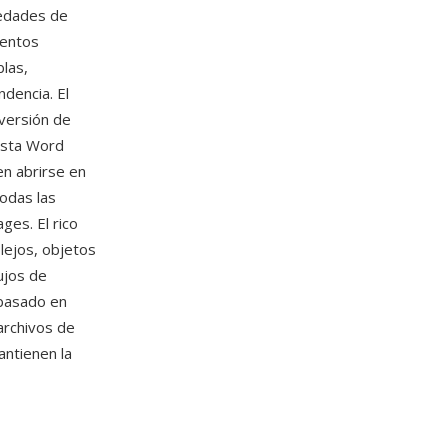
iedades de
mentos
blas,
dencia. El
 versión de
asta Word
en abrirse en
odas las
ges. El rico
lejos, objetos
ujos de
 basado en
archivos de
ntienen la