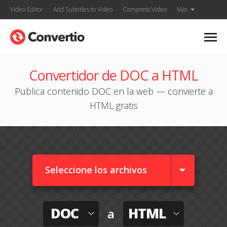
Video Editor
Add Subtitles to Video
Compress Video
Más
Convertidor de DOC a HTML
Publica contenido DOC en la web — convierte a
HTML gratis
Seleccione los archivos
DOC
HTML
a