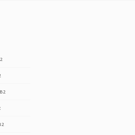
B2
2
FB2
2
B2