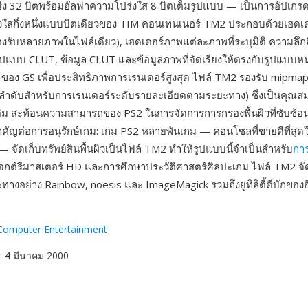
ริง 32 บิตพร้อมอัลฟาความโปร่งใส 8 บิตเต็มรูปแบบ — เป็นการอัปเกร
งใสกึ่งหนึ่งแบบบิตเดียวของ TIM คอนเทนเนอร์ TM2 ประกอบด้วยเฮดเด
รับหลายภาพในไฟล์เดียว), เฮดเดอร์ภาพแต่ละภาพที่ระบุมิติ ความลึก
แบบ CLUT, ข้อมูล CLUT และข้อมูลภาพที่จัดเรียงให้ตรงกับรูปแบบ
ของ GS เพื่อประสิทธิภาพการเรนเดอร์สูงสุด ไฟล์ TM2 รองรับ mipmap (
มลำดับสำหรับการเรนเดอร์ระดับรายละเอียดตามระยะทาง) ซึ่งเป็นคุณสมบั
ดิม สะท้อนความสามารถของ PS2 ในการจัดการการกรองพื้นผิวที่ซับซ้อนขึ
ำคัญต่อการอนุรักษ์เกม: เกม PS2 หลายพันเกม — คอนโซลที่ขายดีที่สุด
— จัดเก็บทรัพย์สินพื้นผิวเป็นไฟล์ TM2 ทำให้รูปแบบนี้จำเป็นสำหรับ
กา
ปรเจกต์รีมาสเตอร์ HD และการศึกษาประวัติศาสตร์ศิลปะเกม ไฟล์ TM2 จ
ะทางอย่าง Rainbow, noesis และ ImageMagick รวมถึงยูทิลิตี้ดีบักของอี
Computer Entertainment
: 4 มีนาคม 2000