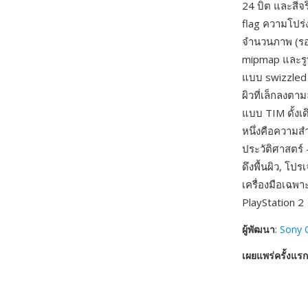
24 บิต และสีจ
flag ความโปร่
จำนวนภาพ (รอง
mipmap และรูป
แบบ swizzled 
ผิวที่เล็กลงตา
แบบ TIM ดั้งเ
หนึ่งคือความส
ประวัติศาสตร์ 
ดึงพื้นผิว, โ
เครื่องมือเฉพา
PlayStation 2
ผู้พัฒนา
:
Sony 
เผยแพร่ครั้งแรก