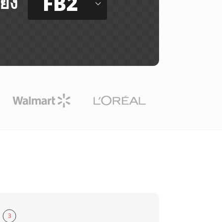
FB2
ยัง
3