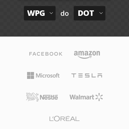
WPG
DOT
do