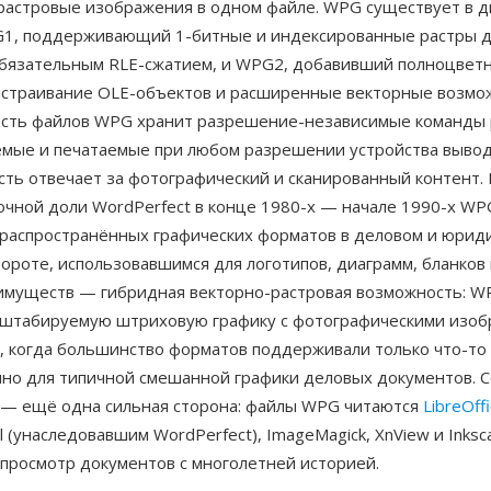
растровые изображения в одном файле. WPG существует в д
G1, поддерживающий 1-битные и индексированные растры д
обязательным RLE-сжатием, и WPG2, добавивший полноцветн
встраивание OLE-объектов и расширенные векторные возмо
асть файлов WPG хранит разрешение-независимые команды 
мые и печатаемые при любом разрешении устройства вывода
сть отвечает за фотографический и сканированный контент.
очной доли WordPerfect в конце 1980-х — начале 1990-х W
 распространённых графических форматов в деловом и юрид
роте, использовавшимся для логотипов, диаграмм, бланков 
имуществ — гибридная векторно-растровая возможность: W
сштабируемую штриховую графику с фотографическими изоб
, когда большинство форматов поддерживали только что-то 
чно для типичной смешанной графики деловых документов. 
 — ещё одна сильная сторона: файлы WPG читаются
LibreOff
l (унаследовавшим WordPerfect), ImageMagick, XnView и Inksc
 просмотр документов с многолетней историей.