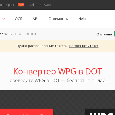
xt to Speech
Video Translator
ь
OCR
API
Стоимость
Help
Отлично
ер WPG
WPG в DOT
Нужно распознавание текста?
Распознать текст
Конвертер WPG в DOT
Переведите WPG в DOT — бесплатно онлайн