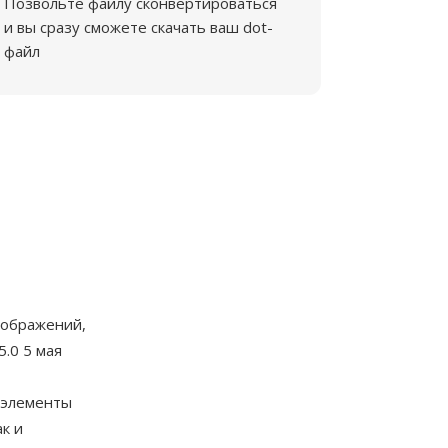
Позвольте файлу сконвертироваться
и вы сразу сможете скачать ваш dot-
файл
зображений,
.0 5 мая
 элементы
ак и