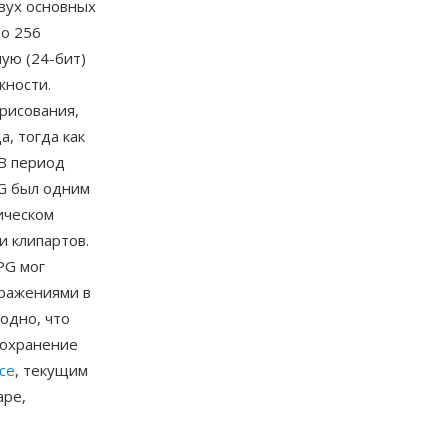
вух основных
о 256
ую (24-бит)
жности.
рисования,
, тогда как
 В период
PG был одним
ическом
и клипартов.
PG мог
ражениями в
одно, что
Сохранение
ice
, текущим
ape,