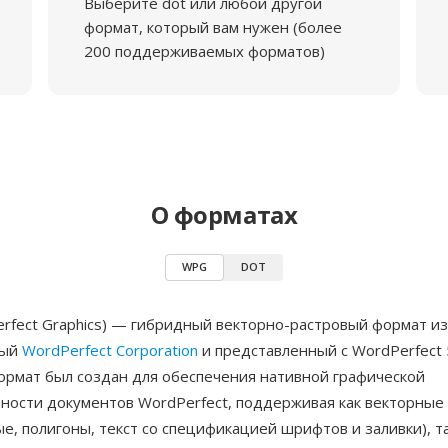
Выберите dot или любой другой
формат, который вам нужен (более
200 поддерживаемых форматов)
О форматах
WPG
DOT
rfect Graphics) — гибридный векторно-растровый формат и
ный
WordPerfect Corporation
и представленный с WordPerfect 5
Формат был создан для обеспечения нативной графической
ности документов WordPerfect, поддерживая как векторные
ые, полигоны, текст со спецификацией шрифтов и заливки), т