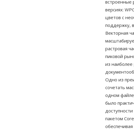
встроенные 
версиях: WP
цветов с не
поддержку, 
Векторная ч
масштабируе
растровая ча
пиковой рын
из наиболее
документообо
Одно из пре
сочетать ма
одном файле
было практи
доступности
пакетом Core
обеспечивая