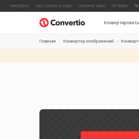
Video Editor
Add Subtitles to Video
Compress Video
GIF Editor
Te
Конвертироват
Главная
Конвертер изображений
Конверт