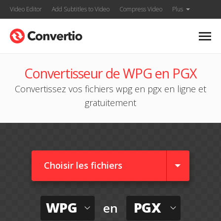
Video Editor
Add Subtitles to Video
Compress Video
Plus
Convertisseur de WPG en PGX
Convertissez vos fichiers wpg en pgx en ligne et
gratuitement
Choisir les fichiers
WPG
PGX
en