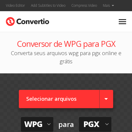
Video Editor
Add Subtitles to Video
Compress Video
Mais
Conversor de WPG para PGX
Converta seus arquivos wpg para pgx online e
grátis
Selecionar arquivos
WPG
PGX
para